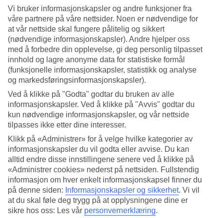
Vi bruker informasjonskapsler og andre funksjoner fra
Søk
våre partnere på våre nettsider. Noen er nødvendige for
at vår nettside skal fungere pålitelig og sikkert
(nødvendige informasjonskapsler). Andre hjelper oss
med å forbedre din opplevelse, gi deg personlig tilpasset
Du er for øyeblikket på
innhold og lagre anonyme data for statistiske formål
(funksjonelle informasjonskapsler, statistikk og analyse
Hjem
og markedsføringsinformasjonskapsler).
Feriereiser
Frankrike
Ved å klikke på "Godta" godtar du bruken av alle
Paris
informasjonskapsler. Ved å klikke på "Avvis" godtar du
Restplasser
kun nødvendige informasjonskapsler, og vår nettside
tilpasses ikke etter dine interesser.
Restplasser Paris
Klikk på «Administrer» for å velge hvilke kategorier av
informasjonskapsler du vil godta eller avvise. Du kan
I listen under finner du våre billige restplasser til Paris.
alltid endre disse innstillingene senere ved å klikke på
Restplassreiser er en enkel måte å finne billige reiser på! Her finnes
«Administrer cookies» nederst på nettsiden. Fullstendig
noe for enhver smak og lommebok, slik at du kan finne en reise som
informasjon om hver enkelt informasjonskapsel finner du
passer for akkurat deg. Er du litt fleksibel på avreisedato, kan du
på denne siden:
Informasjonskapsler og sikkerhet
.
Vi vil
sikre deg en billig
reise til Paris
!
at du skal føle deg trygg på at opplysningene dine er
sikre hos oss: Les vår
personvernerklæring
.
Hotelltips