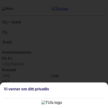
Fly + Hotell
Fly
Hotell
Kombinasjonsreise
Fly fra
Reisemål
Liste
Når?
Vi verner om ditt privatliv
Hvor lenge?
1 uke
Antall reisende