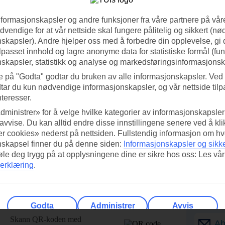
nformasjonskapsler og andre funksjoner fra våre partnere på våre
vendige for at vår nettside skal fungere pålitelig og sikkert (n
skapsler). Andre hjelper oss med å forbedre din opplevelse, gi
ilpasset innhold og lagre anonyme data for statistiske formål (fu
skapsler, statistikk og analyse og markedsføringsinformasjonsk
e på "Godta" godtar du bruken av alle informasjonskapsler. Ved 
tar du kun nødvendige informasjonskapsler, og vår nettside tilp
nteresser.
dministrer» for å velge hvilke kategorier av informasjonskapsler 
 avvise. Du kan alltid endre disse innstillingene senere ved å kl
r cookies» nederst på nettsiden. Fullstendig informasjon om hv
nskapsel finner du på denne siden:
Informasjonskapsler og sikk
føle deg trygg på at opplysningene dine er sikre hos oss: Les vår
erklæring
.
ed TUI-appen i dag!
Få til
Godta
Administrer
Avvis
Skann QR-koden med
Ab