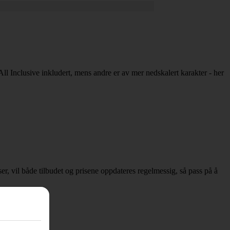
All Inclusive inkludert, mens andre er av mer nedskalert karakter - her
sser, vil både tilbudet og prisene oppdateres regelmessig, så pass på å