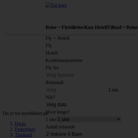
Reise
Flybilletter
Kun Hotell
Tilbud
Reis
Fly + Hotell
Fly
Hotell
Kombinasjonsreise
Fly fra
Reisemål
Liste
Når?
Hvor lenge?
Du er for øyeblikket på
1 uke
Hjem
Antall reisende
Feriereiser
Thailand