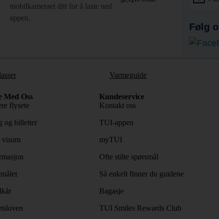
mobilkameraet ditt for å laste ned
appen.
Følg o
lasser
Varmeguide
e Med Oss
Kundeservice
re flysete
Kontakt oss
 og billetter
TUI-appen
 visum
myTUI
rmasjon
Ofte stilte spørsmål
emålet
Så enkelt finner du guidene
lkår
Bagasje
tsloven
TUI Smiles Rewards Club