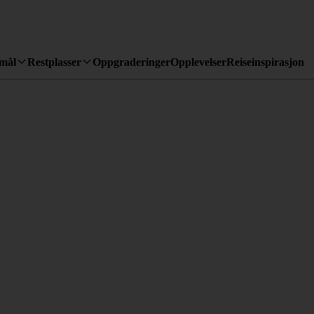
emål
Restplasser
Oppgraderinger
Opplevelser
Reiseinspirasjon