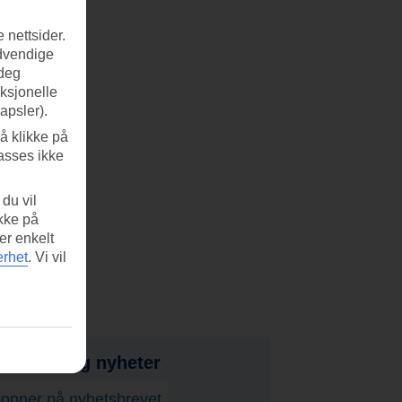
 nettsider.
ødvendige
 deg
nksjonelle
apsler).
å klikke på
asses ikke
du vil
ikke på
er enkelt
erhet
.
Vi vil
bud, tips og nyheter
onner på nyhetsbrevet