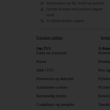
Informasjon om fly, hotell og transfer
Direkte kontakt med guidene døgnet
rundt
Få tilbud direkte i appen
Populære artikler
Restp
Om TUI
Å Reis
Fakta om konsernet
Reserve
Presse
Betaling
Jobb i TUI
Pass og
Personvern og sikkerhet
Flyinfo
Administrer cookies
På reis
Bærekraftig reiseliv
Reisevi
Compliance og integritet
Åpenhe