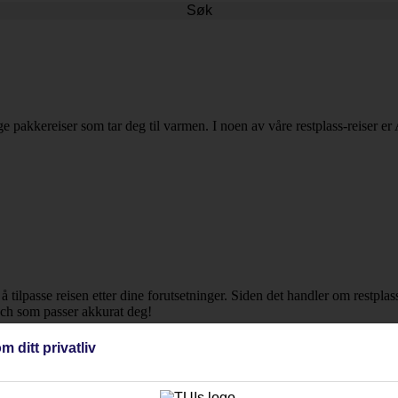
Søk
e pakkereiser som tar deg til varmen. I noen av våre restplass-reiser er 
r å tilpasse reisen etter dine forutsetninger. Siden det handler om restpla
each som passer akkurat deg!
m ditt privatliv