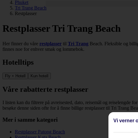
Phuket
Tri Trang Beach
Restplasser
Restplasser Tri Trang Beach
Her finner du våre
restplasser
til
Tri Trang
Beach. Fleksible og billig
finnes noe for enhver smak og lommebok.
Hotelltips
Fly + Hotell
Kun hotell
Våre rabatterte restplasser
I listen kan du filtrere på avreisested, dato, reisemål og reiselengde fo
besøke denne siden ofte for å finne billige restplasser til Tri Trang B
Mer i samme kategori
Vi verner o
Restplasser Patong Beach
Restplasser Kata Beach