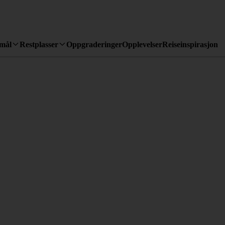
emål
Restplasser
Oppgraderinger
Opplevelser
Reiseinspirasjon