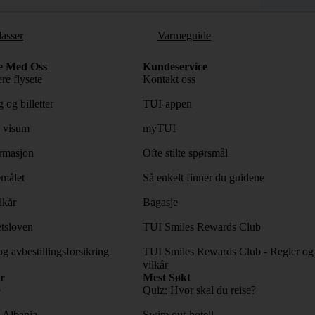
lasser
Varmeguide
e Med Oss
Kundeservice
re flysete
Kontakt oss
 og billetter
TUI-appen
 visum
myTUI
rmasjon
Ofte stilte spørsmål
emålet
Så enkelt finner du guidene
lkår
Bagasje
tsloven
TUI Smiles Rewards Club
og avbestillingsforsikring
TUI Smiles Rewards Club - Regler og
vilkår
r
Mest Søkt
e
Quiz: Hvor skal du reise?
l Albania
Swim out-hotell