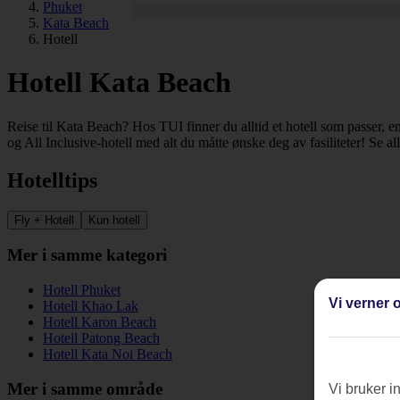
Phuket
Kata Beach
Hotell
Hotell Kata Beach
Reise til Kata Beach? Hos TUI finner du alltid et hotell som passer, ent
og All Inclusive-hotell med alt du måtte ønske deg av fasiliteter! Se a
Hotelltips
Fly + Hotell
Kun hotell
Mer i samme kategori
Hotell Phuket
Vi verner o
Hotell Khao Lak
Hotell Karon Beach
Hotell Patong Beach
Hotell Kata Noi Beach
Mer i samme område
Vi bruker i