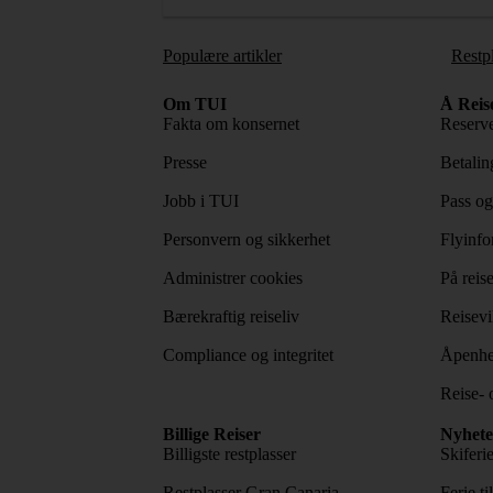
Populære artikler
Restp
Om TUI
Å Reis
Fakta om konsernet
Reserve
Presse
Betaling
Jobb i TUI
Pass og
Personvern og sikkerhet
Flyinfo
Administrer cookies
På reis
Bærekraftig reiseliv
Reisevi
Compliance og integritet
Åpenhe
Reise- 
Billige Reiser
Nyhete
Billigste restplasser
Skiferi
Restplasser Gran Canaria
Ferie ti