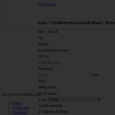
Reise
Flybilletter
Kun Hotell
Tilbud
Reis
Fly + Hotell
Fly
Hotell
Kombinasjonsreise
Fly fra
Reisemål
Liste
Når?
Hvor lenge?
Du er for øyeblikket på
1 uke
Hjem
Antall reisende
Feriereiser
Thailand