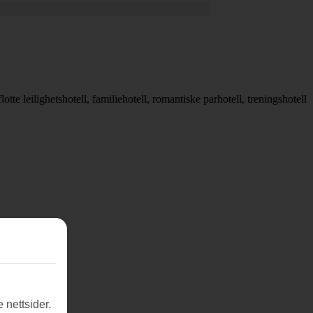
tte leilighetshotell, familiehotell, romantiske parhotell, treningshotell
 nettsider.