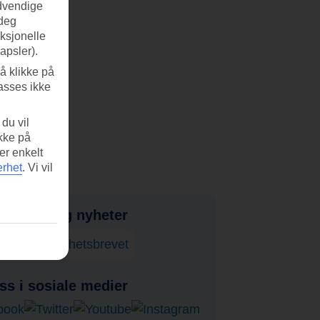
ødvendige
 deg
nksjonelle
apsler).
å klikke på
asses ikke
du vil
ikke på
er enkelt
erhet
.
Vi vil
bud, tips og nyheter
onner på nyhetsbrevet
ss i sosiale medier