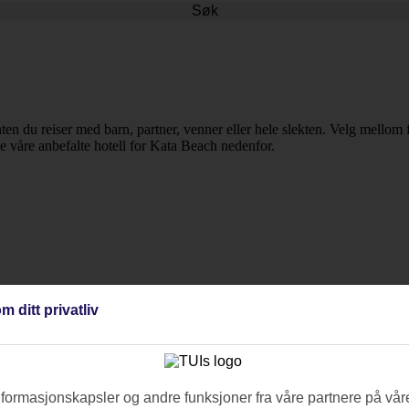
Søk
en du reiser med barn, partner, venner eller hele slekten. Velg mellom flo
lle våre anbefalte hotell for Kata Beach nedenfor.
m ditt privatliv
nformasjonskapsler og andre funksjoner fra våre partnere på våre