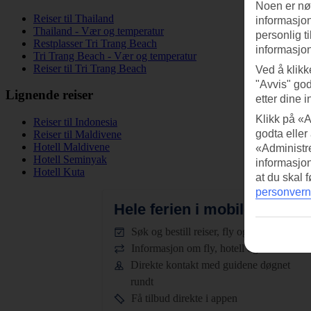
Noen er nød
Reiser til Thailand
informasjon
Thailand - Vær og temperatur
personlig t
Restplasser Tri Trang Beach
informasjon
Tri Trang Beach - Vær og temperatur
Reiser til Tri Trang Beach
Ved å klikk
"Avvis" god
Lignende reiser
etter dine i
Klikk på «A
Reiser til Indonesia
godta eller
Reiser til Maldivene
Hotell Maldivene
«Administre
Hotell Seminyak
informasjo
Hotell Kuta
at du skal 
personvern
Hele ferien i mobilen.
Last n
Søk og bestill reiser, fly og hotell
Informasjon om fly, hotell og transfer
Direkte kontakt med guidene døgnet
rundt
Få tilbud direkte i appen