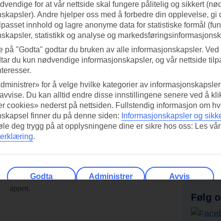
vendige for at vår nettside skal fungere pålitelig og sikkert (n
skapsler). Andre hjelper oss med å forbedre din opplevelse, gi
ilpasset innhold og lagre anonyme data for statistiske formål (fu
skapsler, statistikk og analyse og markedsføringsinformasjonsk
e på "Godta" godtar du bruken av alle informasjonskapsler. Ved 
tar du kun nødvendige informasjonskapsler, og vår nettside tilp
nteresser.
dministrer» for å velge hvilke kategorier av informasjonskapsler 
 avvise. Du kan alltid endre disse innstillingene senere ved å kl
r cookies» nederst på nettsiden. Fullstendig informasjon om hv
nskapsel finner du på denne siden:
Informasjonskapsler og sikk
føle deg trygg på at opplysningene dine er sikre hos oss: Les vår
erklæring
.
ed TUI-appen i dag!
Få til
Skann QR-koden med
Ab
mobilkameraet ditt for å laste ned
Godta
Administrer
Avvis
appen.
Følg o