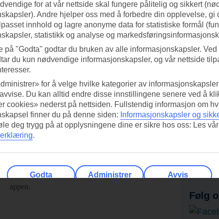
vendige for at vår nettside skal fungere pålitelig og sikkert (n
skapsler). Andre hjelper oss med å forbedre din opplevelse, gi
ilpasset innhold og lagre anonyme data for statistiske formål (fu
skapsler, statistikk og analyse og markedsføringsinformasjonsk
e på "Godta" godtar du bruken av alle informasjonskapsler. Ved 
tar du kun nødvendige informasjonskapsler, og vår nettside tilp
nteresser.
dministrer» for å velge hvilke kategorier av informasjonskapsler 
 avvise. Du kan alltid endre disse innstillingene senere ved å kl
r cookies» nederst på nettsiden. Fullstendig informasjon om hv
nskapsel finner du på denne siden:
Informasjonskapsler og sikk
føle deg trygg på at opplysningene dine er sikre hos oss: Les vår
erklæring
.
ed TUI-appen i dag!
Få til
Skann QR-koden med
Ab
mobilkameraet ditt for å laste ned
Godta
Administrer
Avvis
appen.
Følg o