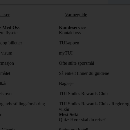
lasser
Varmeguide
e Med Oss
Kundeservice
re flysete
Kontakt oss
 og billetter
TUI-appen
 visum
myTUI
rmasjon
Ofte stilte spørsmål
emålet
Så enkelt finner du guidene
lkår
Bagasje
tsloven
TUI Smiles Rewards Club
og avbestillingsforsikring
TUI Smiles Rewards Club - Regler og
vilkår
r
Mest Søkt
e
Quiz: Hvor skal du reise?
l Albania
Swim out-hotell