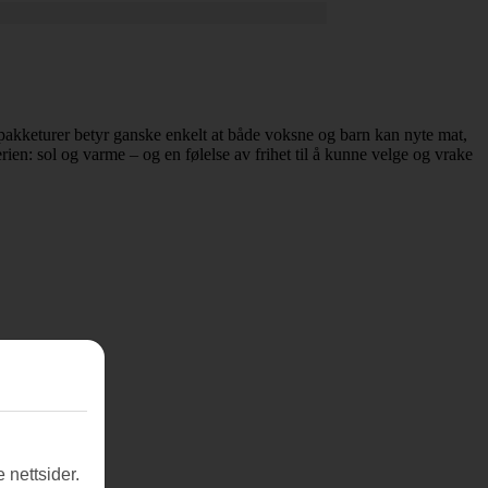
ve pakketurer betyr ganske enkelt at både voksne og barn kan nyte mat,
rien: sol og varme – og en følelse av frihet til å kunne velge og vrake
 nettsider.