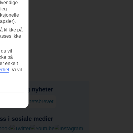
ødvendige
 deg
nksjonelle
apsler).
å klikke på
asses ikke
du vil
ikke på
er enkelt
erhet
.
Vi vil
bud, tips og nyheter
onner på nyhetsbrevet
ss i sosiale medier