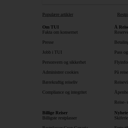
Populære artikler
Restp
Om TUI
Å Reis
Fakta om konsernet
Reserve
Presse
Betaling
Jobb i TUI
Pass og
Personvern og sikkerhet
Flyinfo
Administrer cookies
På reis
Bærekraftig reiseliv
Reisevi
Compliance og integritet
Åpenhe
Reise- 
Billige Reiser
Nyhete
Billigste restplasser
Skiferi
Restplasser Gran Canaria
Ferie ti