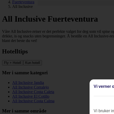
Fuerteventura
All Inclusive
All Inclusive Fuerteventura
Våre All Inclusive-reiser er det perfekte valget for deg som vil spise
drikke, is og snacks uten begrensninger. Å bestille en All Inclusive-rei
blant det beste du vet!
Hotelltips
Fly + Hotell
Kun hotell
Mer i samme kategori
All Inclusive Jandia
Vi verner o
All Inclusive Corralejo
All Inclusive Costa Caleta
All Inclusive El Cotillo
All Inclusive Costa Calma
Mer i samme område
Vi bruker i