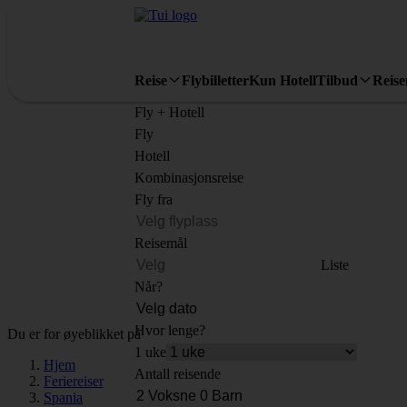
Reise
Flybilletter
Kun Hotell
Tilbud
Reis
Fly + Hotell
Fly
Hotell
Kombinasjonsreise
Fly fra
Reisemål
Liste
Når?
Hvor lenge?
Du er for øyeblikket på
1 uke
Hjem
Antall reisende
Feriereiser
Spania