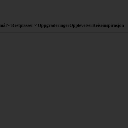
emål
Restplasser
Oppgraderinger
Opplevelser
Reiseinspirasjon