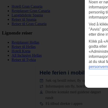
Noen er nød
Hotell Gran Canaria
informasjon
Restplasser Gran Canaria
personlig t
Langtidsferie Spania
informasjon
Reiser til Spania
Reiser til Gran Canaria
Ved å klikk
"Avvis" god
Lignende reiser
etter dine i
Klikk på «A
Restplasser Hellas
godta eller
Reiser til Hellas
Hotell Kreta
«Administre
All Inclusive Hellas
informasjo
Reiser til Tyrkia
at du skal 
personvern
Hele ferien i mobilen.
Last n
Søk og bestill reiser, fly og hotell
Informasjon om fly, hotell og transfer
Direkte kontakt med guidene døgnet
rundt
Få tilbud direkte i appen