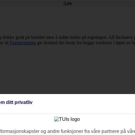
Søk
 og drikke godt på hotellet uten å måtte tenke på regningen. All Inclusi
se til
Fuerteventura
gir dermed det beste fra begge verdener i løpet av fe
m ditt privatliv
nformasjonskapsler og andre funksjoner fra våre partnere på våre