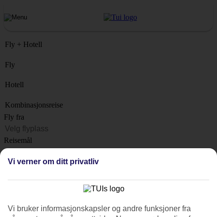
Fly + Hotell
Fly
Hotell
Kombinasjonsreise
Fly fra
Reisemål
Liste
Vi verner om ditt privatliv
Når?
Hvor lenge?
1 uke
Vi bruker informasjonskapsler og andre funksjoner fra
Antall reisende