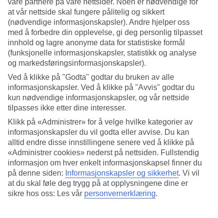
våre partnere på våre nettsider. Noen er nødvendige for
at vår nettside skal fungere pålitelig og sikkert
Søk
(nødvendige informasjonskapsler). Andre hjelper oss
med å forbedre din opplevelse, gi deg personlig tilpasset
innhold og lagre anonyme data for statistiske formål
(funksjonelle informasjonskapsler, statistikk og analyse
Du er for øyeblikket på
og markedsføringsinformasjonskapsler).
Hjem
Ved å klikke på "Godta" godtar du bruken av alle
Feriereiser
informasjonskapsler. Ved å klikke på "Avvis" godtar du
Spania
kun nødvendige informasjonskapsler, og vår nettside
Fuerteventura
tilpasses ikke etter dine interesser.
Kanariøyene
Costa Calma
Klikk på «Administrer» for å velge hvilke kategorier av
All Inclusive
informasjonskapsler du vil godta eller avvise. Du kan
alltid endre disse innstillingene senere ved å klikke på
All Inclusive Costa Calma
«Administrer cookies» nederst på nettsiden. Fullstendig
informasjon om hver enkelt informasjonskapsel finner du
på denne siden:
Informasjonskapsler og sikkerhet
.
Vi vil
All Inclusive +
Costa Calma
= enkel og bekymringsfri ferie! Våre
at du skal føle deg trygg på at opplysningene dine er
All Inclusive-reiser er perfekt for deg som vil nyte god mat og
drikke på hotellet uten å tenke på regningen. En reise med All
sikre hos oss: Les vår
personvernerklæring
.
Inclusive betyr helt enkelt at både voksne og barn kan kose seg med
mat, drikke, is og godsaker. Med All Inclusive får du en avslappende