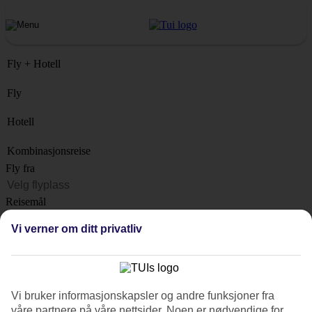
Fly + Hotell
Fly
Hotell
Kombinasjonsreise
Fly fra
Reisemål
Liste
Vi verner om ditt privatliv
Når?
Hvor lenge?
1 uke
Vi bruker informasjonskapsler og andre funksjoner fra
Antall reisende
våre partnere på våre nettsider. Noen er nødvendige for