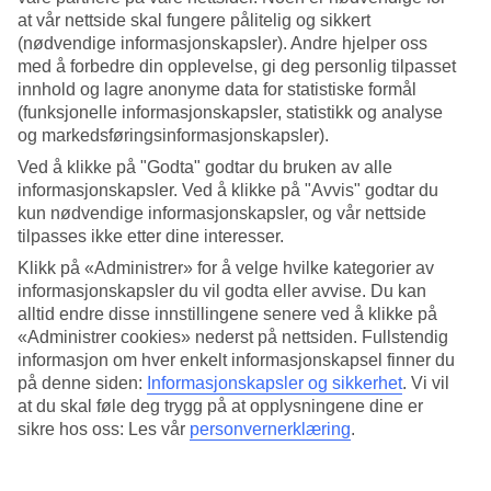
at vår nettside skal fungere pålitelig og sikkert
Søk
(nødvendige informasjonskapsler). Andre hjelper oss
med å forbedre din opplevelse, gi deg personlig tilpasset
innhold og lagre anonyme data for statistiske formål
(funksjonelle informasjonskapsler, statistikk og analyse
Du er for øyeblikket på
og markedsføringsinformasjonskapsler).
Ved å klikke på "Godta" godtar du bruken av alle
Hjem
Feriereiser
informasjonskapsler. Ved å klikke på "Avvis" godtar du
Spania
kun nødvendige informasjonskapsler, og vår nettside
Costa Dorada i Spania
tilpasses ikke etter dine interesser.
Sitges
Hotell
Klikk på «Administrer» for å velge hvilke kategorier av
informasjonskapsler du vil godta eller avvise. Du kan
Hotell Sitges
alltid endre disse innstillingene senere ved å klikke på
«Administrer cookies» nederst på nettsiden. Fullstendig
informasjon om hver enkelt informasjonskapsel finner du
Her finner du vårt hotellutvalg i
Sitges
. Vi har valgt de beste
på denne siden:
Informasjonskapsler og sikkerhet
.
Vi vil
hotellene i Sitges for å være sikre på at ferien din skal bli så bra som
at du skal føle deg trygg på at opplysningene dine er
mulig. Enten du reiser alene, med familien, venner eller hele slekten
sikre hos oss: Les vår
personvernerklæring
.
er vi sikre på at du vil finne et hotell som passer akkurat for dag.
Hotelltips