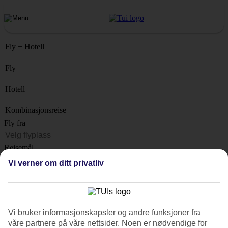
Fly + Hotell
Fly
Hotell
Kombinasjonsreise
Fly fra
Reisemål
Liste
Vi verner om ditt privatliv
Når?
Hvor lenge?
1 uke
Vi bruker informasjonskapsler og andre funksjoner fra
Antall reisende
våre partnere på våre nettsider. Noen er nødvendige for