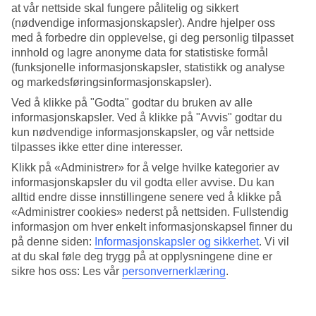
at vår nettside skal fungere pålitelig og sikkert
(nødvendige informasjonskapsler). Andre hjelper oss
Søk
med å forbedre din opplevelse, gi deg personlig tilpasset
innhold og lagre anonyme data for statistiske formål
(funksjonelle informasjonskapsler, statistikk og analyse
og markedsføringsinformasjonskapsler).
Du er for øyeblikket på
Ved å klikke på "Godta" godtar du bruken av alle
Hjem
informasjonskapsler. Ved å klikke på "Avvis" godtar du
Feriereiser
kun nødvendige informasjonskapsler, og vår nettside
Spania
tilpasses ikke etter dine interesser.
Costa del Sol
Nerja
Klikk på «Administrer» for å velge hvilke kategorier av
All Inclusive
informasjonskapsler du vil godta eller avvise. Du kan
alltid endre disse innstillingene senere ved å klikke på
All Inclusive Nerja
«Administrer cookies» nederst på nettsiden. Fullstendig
informasjon om hver enkelt informasjonskapsel finner du
på denne siden:
Informasjonskapsler og sikkerhet
.
Vi vil
Hotelltips
at du skal føle deg trygg på at opplysningene dine er
sikre hos oss: Les vår
personvernerklæring
.
Fly + Hotell
Mer i samme kategori