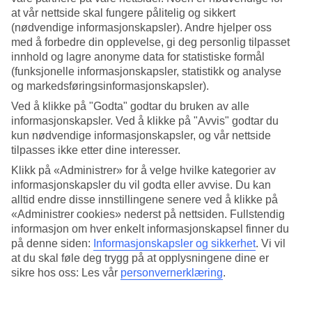
at vår nettside skal fungere pålitelig og sikkert
Søk
(nødvendige informasjonskapsler). Andre hjelper oss
med å forbedre din opplevelse, gi deg personlig tilpasset
innhold og lagre anonyme data for statistiske formål
(funksjonelle informasjonskapsler, statistikk og analyse
Du er for øyeblikket på
og markedsføringsinformasjonskapsler).
Ved å klikke på "Godta" godtar du bruken av alle
Hjem
Feriereiser
informasjonskapsler. Ved å klikke på "Avvis" godtar du
Portugal
kun nødvendige informasjonskapsler, og vår nettside
Algarve
tilpasses ikke etter dine interesser.
Lagos
All Inclusive
Klikk på «Administrer» for å velge hvilke kategorier av
informasjonskapsler du vil godta eller avvise. Du kan
All Inclusive Lagos
alltid endre disse innstillingene senere ved å klikke på
«Administrer cookies» nederst på nettsiden. Fullstendig
informasjon om hver enkelt informasjonskapsel finner du
Reis til Lagos
på Algarvekysten og ha det ekstra bekvemt med all
på denne siden:
Informasjonskapsler og sikkerhet
.
Vi vil
inclusive. I all inclusive er mat og drikke på hotellet inkludert, så
at du skal føle deg trygg på at opplysningene dine er
slipper du å tenke på regningen! Nedenfor finner du hela vårt utvalg
sikre hos oss: Les vår
personvernerklæring
.
av
All Inclusive-hotell i Lagos
.
Hotelltips