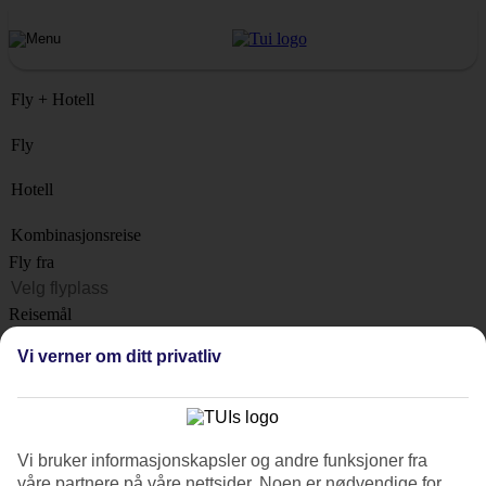
Fly + Hotell
Fly
Hotell
Kombinasjonsreise
Fly fra
Reisemål
Liste
Vi verner om ditt privatliv
Når?
Hvor lenge?
1 uke
Vi bruker informasjonskapsler og andre funksjoner fra
Antall reisende
våre partnere på våre nettsider. Noen er nødvendige for