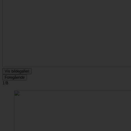
Vis bildegalleri
Foregående
1/8