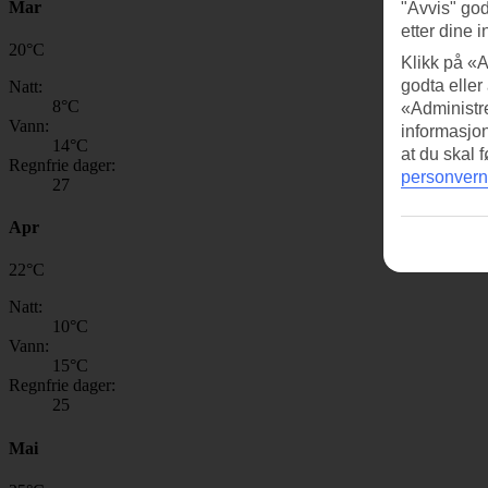
Mar
"Avvis" god
etter dine i
20
°
C
Klikk på «A
godta eller
Natt:
8
°C
«Administre
Vann:
informasjo
14
°C
at du skal 
Regnfrie dager:
personvern
27
Apr
22
°
C
Natt:
10
°C
Vann:
15
°C
Regnfrie dager:
25
Mai