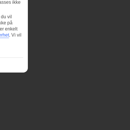
asses ikke
du vil
ikke på
er enkelt
erhet
.
Vi vil