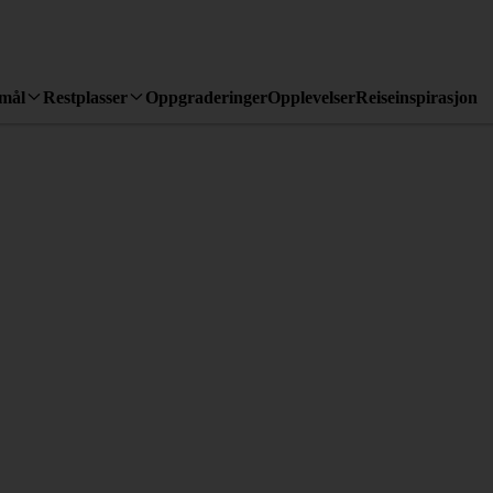
emål
Restplasser
Oppgraderinger
Opplevelser
Reiseinspirasjon