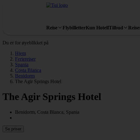
Reise
Flybilletter
Kun Hotell
Tilbud
Reis
Du er for øyeblikket på
Hjem
Feriereiser
Spania
Costa Blanca
Benidorm
The Agir Springs Hotel
The Agir Springs Hotel
Benidorm, Costa Blanca, Spania
Se priser