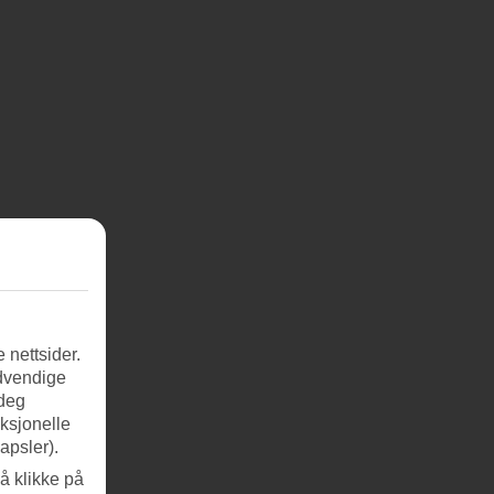
 nettsider.
ødvendige
 deg
nksjonelle
apsler).
å klikke på