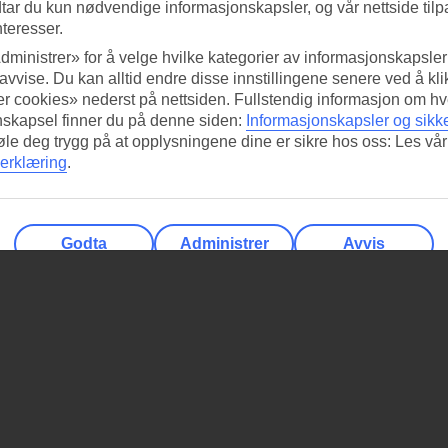
tar du kun nødvendige informasjonskapsler, og vår nettside tilp
nteresser.
dministrer» for å velge hvilke kategorier av informasjonskapsler 
 avvise. Du kan alltid endre disse innstillingene senere ved å kl
r cookies» nederst på nettsiden. Fullstendig informasjon om hv
nskapsel finner du på denne siden:
Informasjonskapsler og sikk
føle deg trygg på at opplysningene dine er sikre hos oss: Les vår
erklæring
.
Godta
Administrer
Avvis