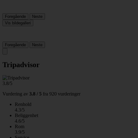
Foregående
Neste
Vis bildegalleri
Foregående
Neste
Tripadvisor
3.8/5
Vurdering av
3.8 / 5
fra
920 vurderinger
Renhold
4.3/5
Beliggenhet
4.6/5
Rom
3.9/5
Service