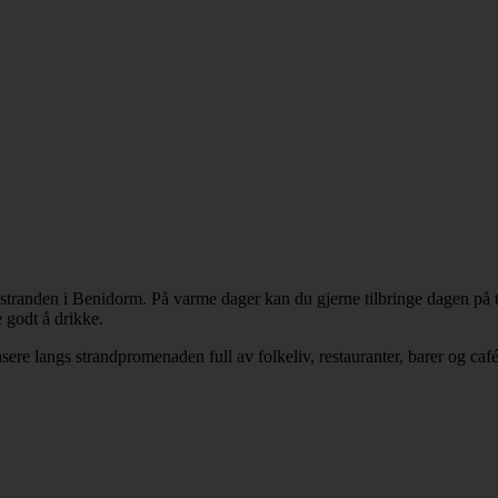
tranden i Benidorm. På varme dager kan du gjerne tilbringe dagen på ta
 godt å drikke.
ere langs strandpromenaden full av folkeliv, restauranter, barer og café