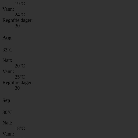
19
°C
Vann:
24
°C
Regnfrie dager:
30
Aug
33
°
C
Natt:
20
°C
Vann:
25
°C
Regnfrie dager:
30
Sep
30
°
C
Natt:
18
°C
Vann: