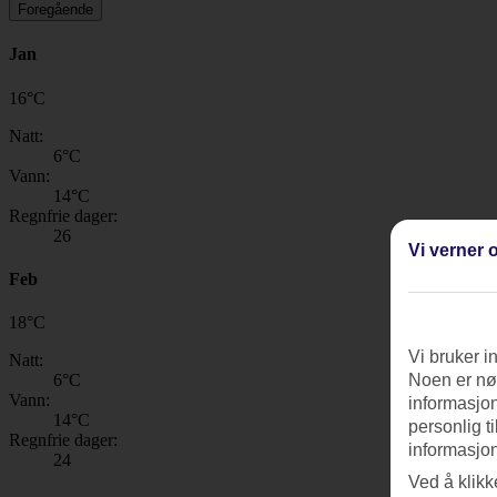
Foregående
Jan
16
°
C
Natt:
6
°C
Vann:
14
°C
Regnfrie dager:
26
Vi verner o
Feb
18
°
C
Vi bruker i
Natt:
6
°C
Noen er nød
Vann:
informasjon
14
°C
personlig t
Regnfrie dager:
informasjon
24
Ved å klikk