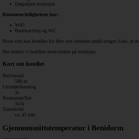
Døgnåpen resepsjon
Rommene/leilighetene har:
WiFi
Badekar/dusj og WC
Noen rom kan bestilles for flere enn ordinært antall senger, f.eks. et
Her bruker vi hotellets benevnelser på romtyper.
Kort om hotellet
Bad/strand
580 m
Utendørsbasseng
Ja
Restaurant/Bar
Ja/Ja
Transfertid
ca. 45 min
Gjennomsnittstemperatur i Benidorm