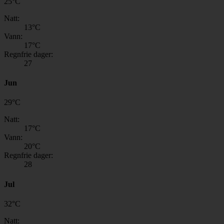
25
°
C
Natt:
13
°C
Vann:
17
°C
Regnfrie dager:
27
Jun
29
°
C
Natt:
17
°C
Vann:
20
°C
Regnfrie dager:
28
Jul
32
°
C
Natt: