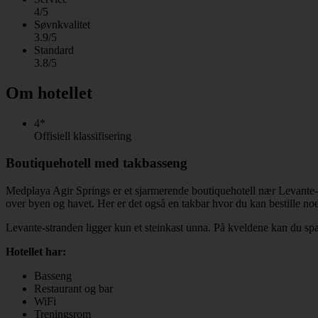
4/5
Søvnkvalitet
3.9/5
Standard
3.8/5
Om hotellet
4*
Offisiell klassifisering
Boutiquehotell med takbasseng
Medplaya Agir Springs er et sjarmerende boutiquehotell nær Levante-s
over byen og havet. Her er det også en takbar hvor du kan bestille noe
Levante-stranden ligger kun et steinkast unna. På kveldene kan du spas
Hotellet har:
Basseng
Restaurant og bar
WiFi
Treningsrom