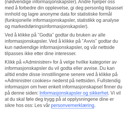
4.1/5
(nødvendige informasjonskapsler). Andre hjelper oss
Standard
med å forbedre din opplevelse, gi deg personlig tilpasset
4.3/5
innhold og lagre anonyme data for statistiske formål
(funksjonelle informasjonskapsler, statistikk og analyse
Om hotellet
og markedsføringsinformasjonskapsler).
Ved å klikke på "Godta" godtar du bruken av alle
3*
informasjonskapsler. Ved å klikke på "Avvis" godtar du
Offisiell klassifisering
kun nødvendige informasjonskapsler, og vår nettside
I gåavstand til Poniente-stranden
tilpasses ikke etter dine interesser.
Klikk på «Administrer» for å velge hvilke kategorier av
På Cuco har du et godt utgangspunkt for å oppleve alt Benidorm har
informasjonskapsler du vil godta eller avvise. Du kan
å by på. Du kan gå til Poniente-stranden og gamlebyen på cirka 15
alltid endre disse innstillingene senere ved å klikke på
minutter. Tilbringer du dagen på hotellet er det basseng med plass til
«Administrer cookies» nederst på nettsiden. Fullstendig
både voksne og barn samt restaurant og bar.
informasjon om hver enkelt informasjonskapsel finner du
Ta en morgentur langs den bilfrie strandpromenaden og sett deg ned
på denne siden:
Informasjonskapsler og sikkerhet
.
Vi vil
på en av alle uteserveringene som ligger langs promenaden. Om du
at du skal føle deg trygg på at opplysningene dine er
leier en bil i ferien har hotellet parkeringsmuligheter. Ønsker du
sikre hos oss: Les vår
personvernerklæring
.
heller å benytte offentlig transport ligger det en bussholdeplass få
meter fra hotellet.
Hotellet har: