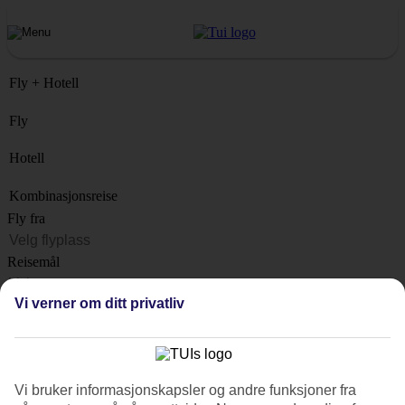
Fly + Hotell
Fly
Hotell
Kombinasjonsreise
Fly fra
Reisemål
Liste
Vi verner om ditt privatliv
Når?
Hvor lenge?
1 uke
Vi bruker informasjonskapsler og andre funksjoner fra
Antall reisende