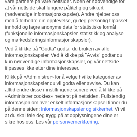
våre partnere på våre nettsider. Noen er nødvendige for
at vår nettside skal fungere pålitelig og sikkert
Søk
(nødvendige informasjonskapsler). Andre hjelper oss
med å forbedre din opplevelse, gi deg personlig tilpasset
innhold og lagre anonyme data for statistiske formål
(funksjonelle informasjonskapsler, statistikk og analyse
Du er for øyeblikket på
og markedsføringsinformasjonskapsler).
Hjem
Ved å klikke på "Godta" godtar du bruken av alle
Feriereiser
informasjonskapsler. Ved å klikke på "Avvis" godtar du
Portugal
kun nødvendige informasjonskapsler, og vår nettside
Azorene
tilpasses ikke etter dine interesser.
São Miguel
Restplasser
Klikk på «Administrer» for å velge hvilke kategorier av
informasjonskapsler du vil godta eller avvise. Du kan
Restplasser São Miguel
alltid endre disse innstillingene senere ved å klikke på
«Administrer cookies» nederst på nettsiden. Fullstendig
informasjon om hver enkelt informasjonskapsel finner du
Her finner du våre restplass-reiser til
São Miguel
. Fleksible og
på denne siden:
Informasjonskapsler og sikkerhet
.
Vi vil
rimelige pakkereiser som tar deg til varmen. På flere av våre
at du skal føle deg trygg på at opplysningene dine er
restplass-reiser er også
All Inclusive
inkludert, eller det kan bestilles
som tilvalg. Uansett hva du leter etter, her er det mye å velge blant
sikre hos oss: Les vår
personvernerklæring
.
og i ulike prisklasser.