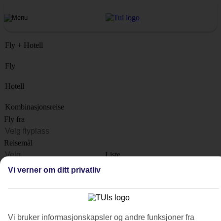
Fly + Hotell
Fly
Hotell
Kombinasjonsreise
Fly fra
Reisemål
Liste
Når?
Vi verner om ditt privatliv
Hvor lenge?
1 uke
Antall reisende
Vi bruker informasjonskapsler og andre funksjoner fra