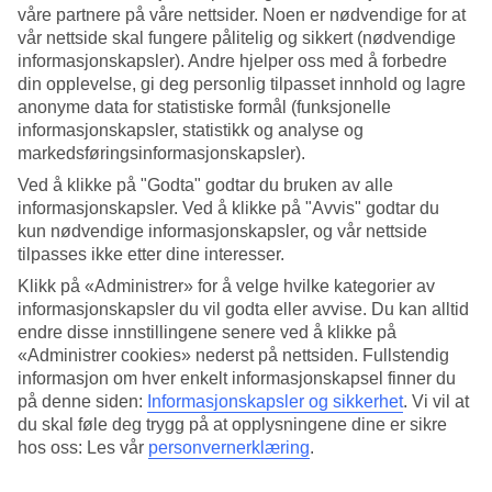
våre partnere på våre nettsider. Noen er nødvendige for at
Søk
vår nettside skal fungere pålitelig og sikkert (nødvendige
informasjonskapsler). Andre hjelper oss med å forbedre
din opplevelse, gi deg personlig tilpasset innhold og lagre
anonyme data for statistiske formål (funksjonelle
informasjonskapsler, statistikk og analyse og
Du er for øyeblikket på
markedsføringsinformasjonskapsler).
Hjem
Ved å klikke på "Godta" godtar du bruken av alle
Feriereiser
informasjonskapsler. Ved å klikke på "Avvis" godtar du
Kypros
Nissi Beach
kun nødvendige informasjonskapsler, og vår nettside
Hotell
tilpasses ikke etter dine interesser.
Klikk på «Administrer» for å velge hvilke kategorier av
Stort reiseoutlet
informasjonskapsler du vil godta eller avvise. Du kan alltid
Gjør et kupp »
endre disse innstillingene senere ved å klikke på
«Administrer cookies» nederst på nettsiden. Fullstendig
informasjon om hver enkelt informasjonskapsel finner du
Hotell Nissi Beach
på denne siden:
Informasjonskapsler og sikkerhet
.
Vi vil at
du skal føle deg trygg på at opplysningene dine er sikre
Et lite stykke utenfor
Ayia Napa
ligger populære
Nissi Beach
, en
hos oss: Les vår
personvernerklæring
.
strand som ofte er med på topplister over verdens fineste strender. Vi
har valgt ut de beste hotellene i Nissi Beach for å være sikre på at