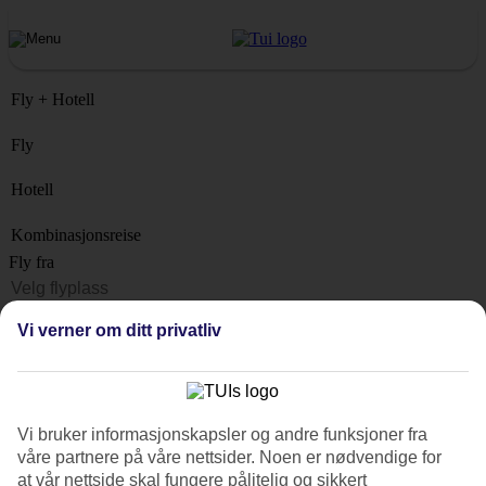
Fly + Hotell
Fly
Hotell
Kombinasjonsreise
Fly fra
Reisemål
Vi verner om ditt privatliv
Liste
Når?
Hvor lenge?
Vi bruker informasjonskapsler og andre funksjoner fra
1 uke
våre partnere på våre nettsider. Noen er nødvendige for
Antall reisende
at vår nettside skal fungere pålitelig og sikkert