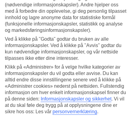
(nødvendige informasjonskapsler). Andre hjelper oss
Søk
med å forbedre din opplevelse, gi deg personlig tilpasset
innhold og lagre anonyme data for statistiske formål
(funksjonelle informasjonskapsler, statistikk og analyse
og markedsføringsinformasjonskapsler).
Du er for øyeblikket på
Ved å klikke på "Godta" godtar du bruken av alle
informasjonskapsler. Ved å klikke på "Avvis" godtar du
Hjem
kun nødvendige informasjonskapsler, og vår nettside
Feriereiser
Kroatia
tilpasses ikke etter dine interesser.
Istria
Klikk på «Administrer» for å velge hvilke kategorier av
Rabac
informasjonskapsler du vil godta eller avvise. Du kan
Hotell
alltid endre disse innstillingene senere ved å klikke på
«Administrer cookies» nederst på nettsiden. Fullstendig
Hotell Rabac
informasjon om hver enkelt informasjonskapsel finner du
på denne siden:
Informasjonskapsler og sikkerhet
.
Vi vil
Reise til Rabac? Hos TUI finner du alltid et hotell som passer, enten
at du skal føle deg trygg på at opplysningene dine er
du reiser med barn, partner, venner eller hele slekten. Velg mellom
sikre hos oss: Les vår
personvernerklæring
.
flotte leilighetshotell, familiehotell, romantiske parhotell,
treningshotell og All Inclusive-hotell med alt du måtte ønske deg av
fasiliteter! Se alle våre anbefalte hotell for Rabac nedenfor.