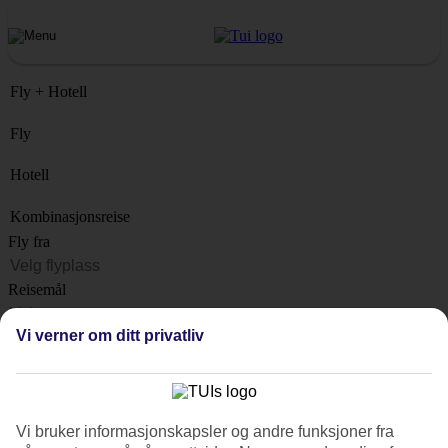
Fly + Hotell
Fly
Hotell
Kombinasjonsreise
Fly fra
Reisemål
Liste
Vi verner om ditt privatliv
Når?
Hvor lenge?
1 uke
Vi bruker informasjonskapsler og andre funksjoner fra
Antall reisende