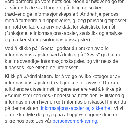
våre partnere på våre nettsider. Noen er nødvendige for
at vår nettside skal fungere pålitelig og sikkert
Søk
(nødvendige informasjonskapsler). Andre hjelper oss
med å forbedre din opplevelse, gi deg personlig tilpasset
innhold og lagre anonyme data for statistiske formål
(funksjonelle informasjonskapsler, statistikk og analyse
Du er for øyeblikket på
og markedsføringsinformasjonskapsler).
Hjem
Ved å klikke på "Godta" godtar du bruken av alle
Feriereiser
informasjonskapsler. Ved å klikke på "Avvis" godtar du
Italia
kun nødvendige informasjonskapsler, og vår nettside
Sardinia
tilpasses ikke etter dine interesser.
Bosa
Restplasser
Klikk på «Administrer» for å velge hvilke kategorier av
informasjonskapsler du vil godta eller avvise. Du kan
Restplasser Bosa
alltid endre disse innstillingene senere ved å klikke på
«Administrer cookies» nederst på nettsiden. Fullstendig
informasjon om hver enkelt informasjonskapsel finner du
Her finner du våre
restplasser
til
Bosa
. Fleksible og rimelige
på denne siden:
Informasjonskapsler og sikkerhet
.
Vi vil
pakkereiser som tar deg til varmen. På flere av våre restplass-reiser
at du skal føle deg trygg på at opplysningene dine er
er også All Inclusive inkludert, eller det kan bestilles som tilvalg.
Uansett hva du leter etter, her er det mye å velge blant og i ulike
sikre hos oss: Les vår
personvernerklæring
.
prisklasser.