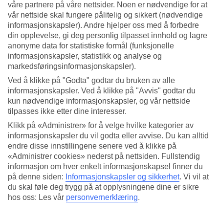
våre partnere på våre nettsider. Noen er nødvendige for at
vår nettside skal fungere pålitelig og sikkert (nødvendige
Søk
informasjonskapsler). Andre hjelper oss med å forbedre
din opplevelse, gi deg personlig tilpasset innhold og lagre
anonyme data for statistiske formål (funksjonelle
informasjonskapsler, statistikk og analyse og
Du er for øyeblikket på
markedsføringsinformasjonskapsler).
Hjem
Ved å klikke på "Godta" godtar du bruken av alle
Feriereiser
informasjonskapsler. Ved å klikke på "Avvis" godtar du
Italia
kun nødvendige informasjonskapsler, og vår nettside
Gardasjøen
Castelnuovo del Garda
tilpasses ikke etter dine interesser.
All Inclusive
Klikk på «Administrer» for å velge hvilke kategorier av
informasjonskapsler du vil godta eller avvise. Du kan alltid
Stort reiseoutlet
endre disse innstillingene senere ved å klikke på
Gjør et kupp »
«Administrer cookies» nederst på nettsiden. Fullstendig
informasjon om hver enkelt informasjonskapsel finner du
på denne siden:
Informasjonskapsler og sikkerhet
.
Vi vil at
All Inclusive Castelnuovo del
du skal føle deg trygg på at opplysningene dine er sikre
Garda
hos oss: Les vår
personvernerklæring
.