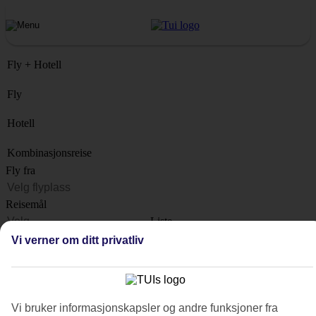
Fly + Hotell
Fly
Hotell
Kombinasjonsreise
Fly fra
Reisemål
Liste
Når?
Vi verner om ditt privatliv
Hvor lenge?
1 uke
Antall reisende
Vi bruker informasjonskapsler og andre funksjoner fra