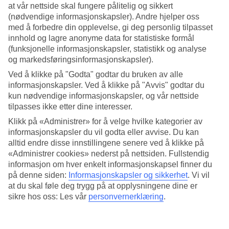
at vår nettside skal fungere pålitelig og sikkert
(nødvendige informasjonskapsler). Andre hjelper oss
Søk
med å forbedre din opplevelse, gi deg personlig tilpasset
innhold og lagre anonyme data for statistiske formål
(funksjonelle informasjonskapsler, statistikk og analyse
og markedsføringsinformasjonskapsler).
Du er for øyeblikket på
Ved å klikke på "Godta" godtar du bruken av alle
Hjem
informasjonskapsler. Ved å klikke på "Avvis" godtar du
Feriereiser
kun nødvendige informasjonskapsler, og vår nettside
Hellas
tilpasses ikke etter dine interesser.
Rhodos
Kiotari
Klikk på «Administrer» for å velge hvilke kategorier av
All Inclusive
informasjonskapsler du vil godta eller avvise. Du kan
alltid endre disse innstillingene senere ved å klikke på
All Inclusive Kiotari
«Administrer cookies» nederst på nettsiden. Fullstendig
informasjon om hver enkelt informasjonskapsel finner du
på denne siden:
Informasjonskapsler og sikkerhet
.
Vi vil
Hotelltips
at du skal føle deg trygg på at opplysningene dine er
sikre hos oss: Les vår
personvernerklæring
.
Fly + Hotell
Kun hotell
Mer i samme kategori