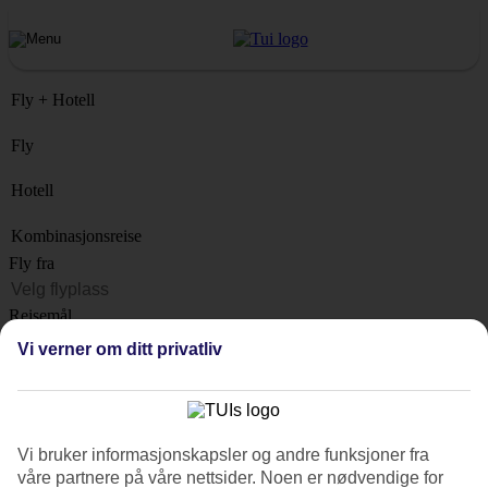
Fly + Hotell
Fly
Hotell
Kombinasjonsreise
Fly fra
Reisemål
Liste
Vi verner om ditt privatliv
Når?
Hvor lenge?
1 uke
Vi bruker informasjonskapsler og andre funksjoner fra
Antall reisende
våre partnere på våre nettsider. Noen er nødvendige for