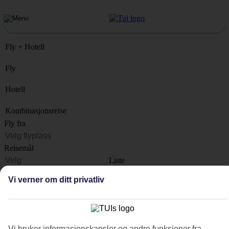
Fly + Hotell
Fly
Hotell
Kombinasjonsreise
Fly fra
Reisemål
Liste
Når?
Vi verner om ditt privatliv
Hvor lenge?
1 uke
Antall reisende
Vi bruker informasjonskapsler og andre funksjoner fra