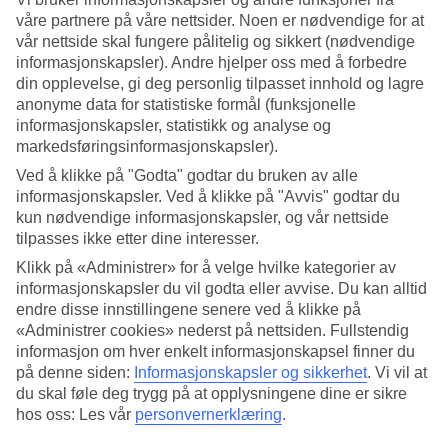
våre partnere på våre nettsider. Noen er nødvendige for at
Søk
vår nettside skal fungere pålitelig og sikkert (nødvendige
informasjonskapsler). Andre hjelper oss med å forbedre
din opplevelse, gi deg personlig tilpasset innhold og lagre
anonyme data for statistiske formål (funksjonelle
Du er for øyeblikket på
informasjonskapsler, statistikk og analyse og
markedsføringsinformasjonskapsler).
Hjem
Feriereiser
Ved å klikke på "Godta" godtar du bruken av alle
Hellas
informasjonskapsler. Ved å klikke på "Avvis" godtar du
Mykonos
kun nødvendige informasjonskapsler, og vår nettside
Ornos
tilpasses ikke etter dine interesser.
All Inclusive
Klikk på «Administrer» for å velge hvilke kategorier av
informasjonskapsler du vil godta eller avvise. Du kan alltid
Stort reiseoutlet
endre disse innstillingene senere ved å klikke på
Gjør et kupp »
«Administrer cookies» nederst på nettsiden. Fullstendig
informasjon om hver enkelt informasjonskapsel finner du
All Inclusive Ornos
på denne siden:
Informasjonskapsler og sikkerhet
.
Vi vil at
du skal føle deg trygg på at opplysningene dine er sikre
hos oss: Les vår
personvernerklæring
.
Våre All Inclusive-reiser er det perfekte valget for deg som vil spise
og drikke godt på hotellet uten å måtte tenke på regningen.