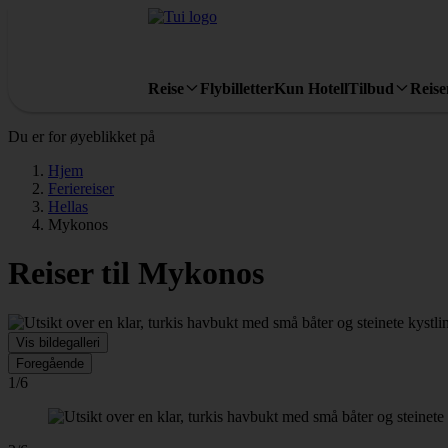
Reise
Flybilletter
Kun Hotell
Tilbud
Reis
Du er for øyeblikket på
Hjem
Feriereiser
Hellas
Mykonos
Reiser til Mykonos
Vis bildegalleri
Foregående
1/6