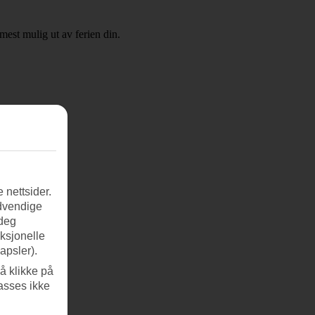
mest mulig ut av ferien din.
 nettsider.
ødvendige
 deg
nksjonelle
apsler).
å klikke på
asses ikke