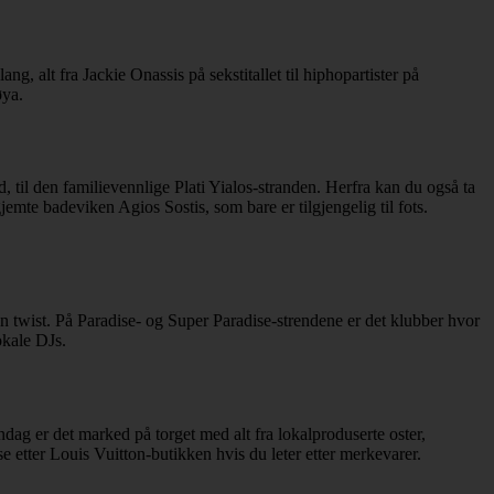
, alt fra Jackie Onassis på sekstitallet til hiphopartister på
øya.
 til den familievennlige Plati Yialos-stranden. Herfra kan du også ta
jemte badeviken Agios Sostis, som bare er tilgjengelig til fots.
 en twist. På Paradise- og Super Paradise-strendene er det klubber hvor
okale DJs.
ag er det marked på torget med alt fra lokalproduserte oster,
e etter Louis Vuitton-butikken hvis du leter etter merkevarer.