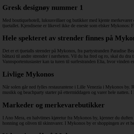
Gresk designøy nummer 1
Med boutiquehotell, luksusvillaer og butikker med kjente merkevarer er 
tjuetallet. Kjendisene er likevel ikke de eneste som elsker Mykonos: F
Hele spekteret av strender finnes på Myko
Det er et tjuetalls strender på Mykonos, fra partystranden Paradise Be
båttaxi til andre strender i nærheten. Vil du ha fred og ro, skal du dr
Vannsportentusiaster kan ta turen til surfestranden Elia, hvor vinden er
Livlige Mykonos
Når solen går ned fylles restaurantene i Lille Venezia i Mykonos by. R
musikk og beachparty starter på ettermiddagen og varer hele natten. I
Markeder og merkevarebutikker
I Ano Mera, en halvtimes kjøretur fra Mykonos by, kjenner du duften a
honning og oliven til skinnvarer. I Mykonos by er shoppingen av et helt