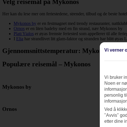
Velg reisemål på Mykonos
Her kan du lese mer om feriestedene, strender, tilbud og de beste hote
Mykonos by
er en festmagnet med trendy restauranter, nattklu
Ornos
er en liten badeby med en fin strand, nær Mykonos by
Plati Yialos
er øyas fremste feriested som appellerer til alle feri
I
Elia
har strandlivet litt glam-faktor og stranden har blitt øya
Gjennomsnittstemperatur: Mykonos
Vi verner o
Populære reisemål – Mykonos
Vi bruker i
Noen er nød
Mykonos by
informasjon
personlig t
informasjon
Ornos
Ved å klikk
"Avvis" god
etter dine i