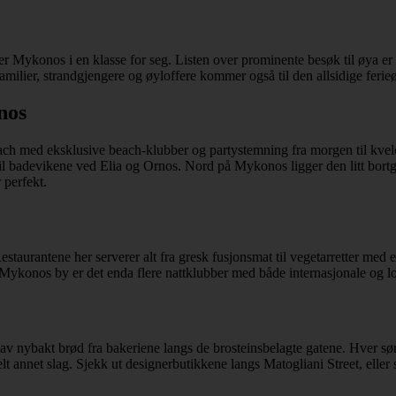
Mykonos i en klasse for seg. Listen over prominente besøk til øya er lang
amilier, strandgjengere og øyloffere kommer også til den allsidige ferie
nos
ach med eksklusive beach-klubber og partystemning fra morgen til kveld,
a til badevikene ved Elia og Ornos. Nord på Mykonos ligger den litt bortg
 perfekt.
estaurantene her serverer alt fra gresk fusjonsmat til vegetarretter med
 Mykonos by er det enda flere nattklubber med både internasjonale og l
v nybakt brød fra bakeriene langs de brosteinsbelagte gatene. Hver sønd
 annet slag. Sjekk ut designerbutikkene langs Matogliani Street, eller s