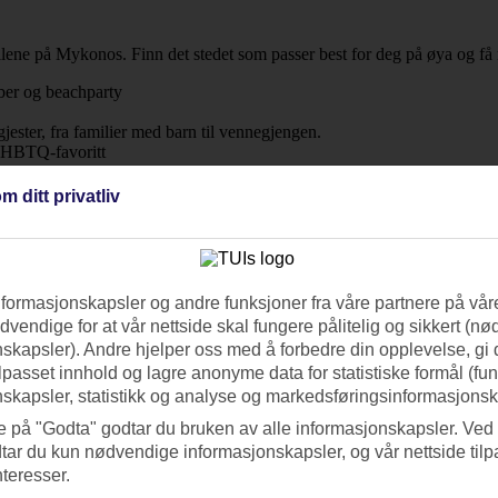
llene på Mykonos. Finn det stedet som passer best for deg på øya og få 
bber og beachparty
egjester, fra familier med barn til vennegjengen.
s LHBTQ-favoritt
m ditt privatliv
nformasjonskapsler og andre funksjoner fra våre partnere på våre
vendige for at vår nettside skal fungere pålitelig og sikkert (n
skapsler). Andre hjelper oss med å forbedre din opplevelse, gi
ilpasset innhold og lagre anonyme data for statistiske formål (fu
skapsler, statistikk og analyse og markedsføringsinformasjonsk
e på "Godta" godtar du bruken av alle informasjonskapsler. Ved 
tar du kun nødvendige informasjonskapsler, og vår nettside tilp
nteresser.