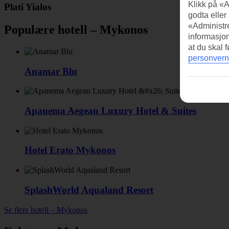
Klikk på «A
Plati Yialos
godta eller
«Administre
Populære hotell – Mykonos
informasjo
at du skal 
personvern
Anamar Blu
Apanema Aegean Luxury Hotel & Suites
Hotel Erato Mykonos
SplashWorld Aqualand Resort
Se flere hotell – Mykonos