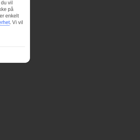
du vil
ikke på
er enkelt
erhet
.
Vi vil