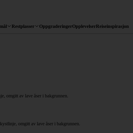
emål
Restplasser
Oppgraderinger
Opplevelser
Reiseinspirasjon