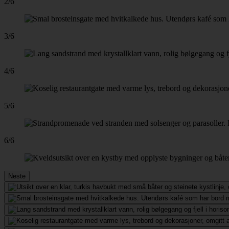
2/6
3/6
4/6
5/6
6/6
Neste