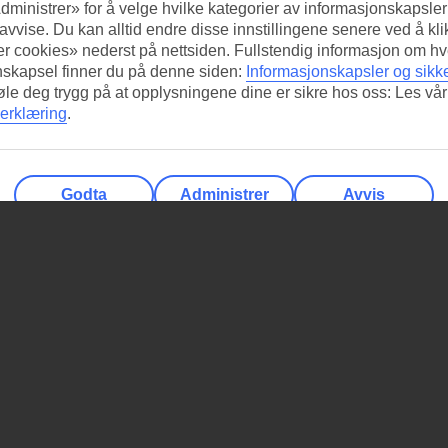
dministrer» for å velge hvilke kategorier av informasjonskapsler 
 avvise. Du kan alltid endre disse innstillingene senere ved å kl
r cookies» nederst på nettsiden. Fullstendig informasjon om hv
nskapsel finner du på denne siden:
Informasjonskapsler og sikk
føle deg trygg på at opplysningene dine er sikre hos oss: Les vår
erklæring
.
Godta
Administrer
Avvis