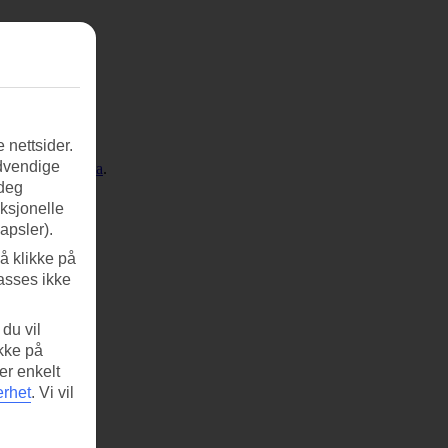
 nettsider.
ødvendige
 for
hotell i Kreta
.
 deg
nksjonelle
apsler).
å klikke på
asses ikke
du vil
ikke på
er enkelt
erhet
.
Vi vil