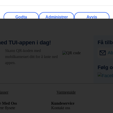
Godta
Administrer
Avvis
ed TUI-appen i dag!
Få til
Skann QR-koden med
Ab
mobilkameraet ditt for å laste ned
appen.
Følg o
lasser
Varmeguide
e Med Oss
Kundeservice
re flysete
Kontakt oss