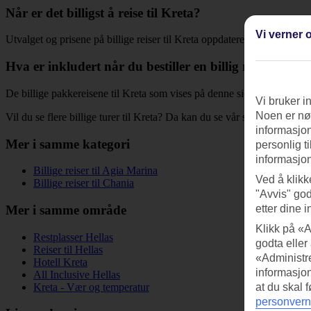
Når er det billigst å reise til Kreta?
Vi verner o
Utvalget og prisene på billige reiser til Kreta oppdateres jevnlig, så s
Hva er inkludert når du bestiller en billig reise til Kre
De billige pakkereisene til Kreta som vises på denne siden inkluderer fly
Vi bruker i
Noen er nød
Vil du se flere billige turer til Kreta? Da kan du se vår side for
restplas
informasjon
Mer i samme kategori
personlig t
informasjon
Billige reiser til Agia Marina
Ved å klikk
Billige reiser til Chania
"Avvis" god
etter dine i
Mer i samme område
Klikk på «A
Restplasser Hellas
godta eller
Reiser til Hellas
«Administre
Hotell Kreta
informasjo
All Inclusive Hellas
Kreta - Vær og temperatur
at du skal 
personvern