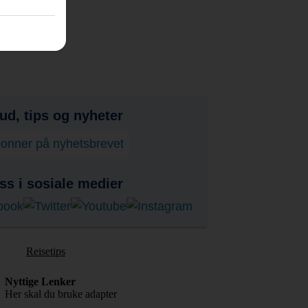
bud, tips og nyheter
onner på nyhetsbrevet
ss i sosiale medier
Reisetips
Nyttige Lenker
Her skal du bruke adapter