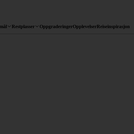
emål
Restplasser
Oppgraderinger
Opplevelser
Reiseinspirasjon