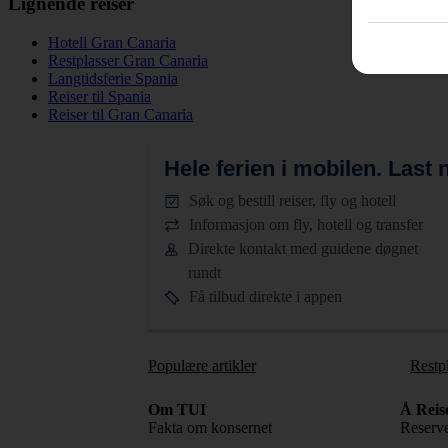
Lignende reiser
Hotell Gran Canaria
Restplasser Gran Canaria
Langtidsferie Spania
Reiser til Spania
Reiser til Gran Canaria
Hele ferien i mobilen.
Last n
Søk og bestill reiser, fly og hotell
Informasjon om fly, hotell og transfer
Direkte kontakt med guidene døgnet
rundt
Få tilbud direkte i appen
Populære artikler
Restp
Om TUI
Å Reis
Fakta om konsernet
Reserve