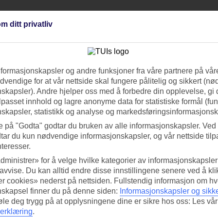
m ditt privatliv
ørg for å besøke denne siden ofte for å finne en reise som passer for deg.
ta?
 og hotell for to personer. I noen tilfeller er frokost inkludert i prisen.
nformasjonskapsler og andre funksjoner fra våre partnere på våre
vendige for at vår nettside skal fungere pålitelig og sikkert (n
ser til Kreta
. Vil du se hele vårt utvalg av hotell, kan du sjekke vår side
skapsler). Andre hjelper oss med å forbedre din opplevelse, gi
ilpasset innhold og lagre anonyme data for statistiske formål (fu
skapsler, statistikk og analyse og markedsføringsinformasjonsk
e på "Godta" godtar du bruken av alle informasjonskapsler. Ved 
tar du kun nødvendige informasjonskapsler, og vår nettside tilp
nteresser.
dministrer» for å velge hvilke kategorier av informasjonskapsler 
 avvise. Du kan alltid endre disse innstillingene senere ved å kl
r cookies» nederst på nettsiden. Fullstendig informasjon om hv
nskapsel finner du på denne siden:
Informasjonskapsler og sikk
føle deg trygg på at opplysningene dine er sikre hos oss: Les vår
erklæring
.