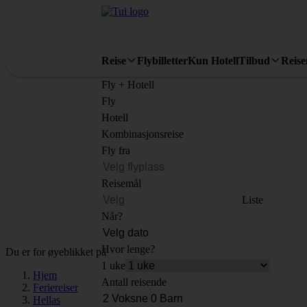
Reise
Flybilletter
Kun Hotell
Tilbud
Reis
Fly + Hotell
Fly
Hotell
Kombinasjonsreise
Fly fra
Reisemål
Liste
Når?
Hvor lenge?
Du er for øyeblikket på
1 uke
Hjem
Antall reisende
Feriereiser
Hellas