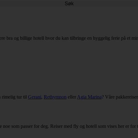
Søk
ere bra og billige hotell hvor du kan tilbringe en hyggelig ferie på et mind
 rimelig tur til
Gerani
,
Rethymnon
eller
Agia Marina
? Våre pakkereiser t
inne noe som passer for deg. Reiser med fly og hotell som vises her er for