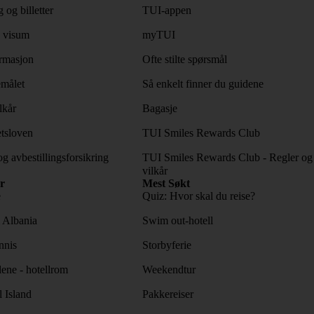
 og billetter
TUI-appen
 visum
myTUI
rmasjon
Ofte stilte spørsmål
emålet
Så enkelt finner du guidene
lkår
Bagasje
tsloven
TUI Smiles Rewards Club
og avbestillingsforsikring
TUI Smiles Rewards Club - Regler og
vilkår
r
Mest Søkt
e
Quiz: Hvor skal du reise?
l Albania
Swim out-hotell
nnis
Storbyferie
lene - hotellrom
Weekendtur
l Island
Pakkereiser