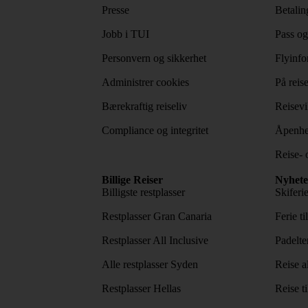
Presse
Betaling
Jobb i TUI
Pass og
Personvern og sikkerhet
Flyinfo
Administrer cookies
På reis
Bærekraftig reiseliv
Reisevi
Compliance og integritet
Åpenhe
Reise- 
Billige Reiser
Nyhete
Billigste restplasser
Skiferi
Restplasser Gran Canaria
Ferie ti
Restplasser All Inclusive
Padelte
Alle restplasser Syden
Reise a
Restplasser Hellas
Reise ti