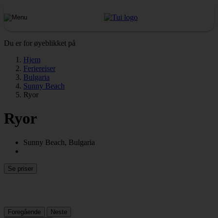
Du er for øyeblikket på
Hjem
Feriereiser
Bulgaria
Sunny Beach
Ryor
Ryor
Sunny Beach, Bulgaria
Se priser
Foregående
Neste