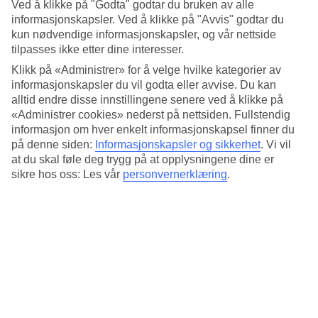
Standard
Ved å klikke på "Godta" godtar du bruken av alle
4/5
informasjonskapsler. Ved å klikke på "Avvis" godtar du
kun nødvendige informasjonskapsler, og vår nettside
Om hotellet
tilpasses ikke etter dine interesser.
Klikk på «Administrer» for å velge hvilke kategorier av
3*
informasjonskapsler du vil godta eller avvise. Du kan
Offisiell klassifisering
alltid endre disse innstillingene senere ved å klikke på
Det 3-stjerners hotellet Ryor i Sunny Beach er et hotell med bar,
«Administrer cookies» nederst på nettsiden. Fullstendig
frukostbuffé og WiFi. På hotellet kan du nyte massasje. Hvis det er
informasjon om hver enkelt informasjonskapsel finner du
barn med på reisen, er det barnebasseng. På området finnes det
på denne siden:
Informasjonskapsler og sikkerhet
.
Vi vil
parkeringsmuligheter.
at du skal føle deg trygg på at opplysningene dine er
sikre hos oss: Les vår
personvernerklæring
.
Kort om hotellet
Bad/strand
1,2 km
Utendørsbasseng/Barnebasseng
Ja/Ja
Restaurant/Bar
Ja/Ja
Transfertid
ca. 30 min