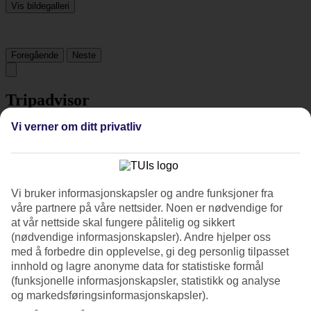
Vis bildegalleri
Foregående
Neste
Tripadvisor
Vi verner om ditt privatliv
3.5/5
Vurdering av
3.5 / 5
fra
23 vurderinger
Renhold
Vi bruker informasjonskapsler og andre funksjoner fra
3/5
våre partnere på våre nettsider. Noen er nødvendige for
Beliggenhet
at vår nettside skal fungere pålitelig og sikkert
4.1/5
(nødvendige informasjonskapsler). Andre hjelper oss
Rom
3.3/5
med å forbedre din opplevelse, gi deg personlig tilpasset
Service
innhold og lagre anonyme data for statistiske formål
2.9/5
(funksjonelle informasjonskapsler, statistikk og analyse
Søvnkvalitet
og markedsføringsinformasjonskapsler).
3.7/5