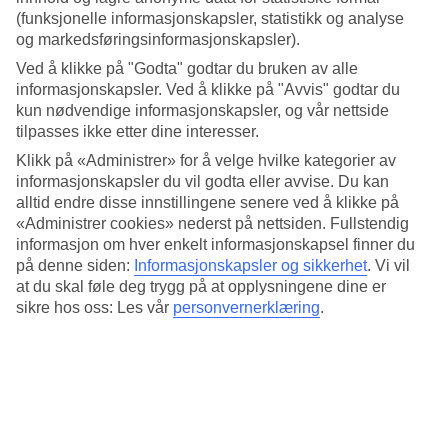
(funksjonelle informasjonskapsler, statistikk og analyse
Bassengområde og restaurant
og markedsføringsinformasjonskapsler).
Ved bassenget kan timer tilbringes med sol og bading og rundt
Ved å klikke på "Godta" godtar du bruken av alle
omkring er det satt opp solsenger. De aller minste har et eget
informasjonskapsler. Ved å klikke på "Avvis" godtar du
barnebasseng med en liten vannsklie. Hotellet har også en à la carte-
kun nødvendige informasjonskapsler, og vår nettside
restaurant som serverer internasjonale retter.
tilpasses ikke etter dine interesser.
Leilighet eller dobbeltrom
Klikk på «Administrer» for å velge hvilke kategorier av
informasjonskapsler du vil godta eller avvise. Du kan
Du kan velge om du vil bo i leilighet eller dobbeltrom, og alle
alltid endre disse innstillingene senere ved å klikke på
leilighetene er utstyrt med kjøkkenkrok. Frokost kan bestilles som et
«Administrer cookies» nederst på nettsiden. Fullstendig
tilvalg.
informasjon om hver enkelt informasjonskapsel finner du
Antall rom : 109
på denne siden:
Informasjonskapsler og sikkerhet
.
Vi vil
Antall leiligheter : 30
at du skal føle deg trygg på at opplysningene dine er
sikre hos oss: Les vår
personvernerklæring
.
Kort om hotellet
Bad/strand
200 m - 300 m
Utendørsbasseng/Barnebasseng
Ja/Ja
Sentrum/Shopping