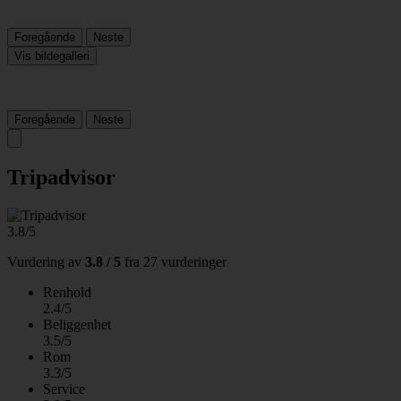
Foregående
Neste
Vis bildegalleri
Foregående
Neste
Tripadvisor
3.8/5
Vurdering av
3.8 / 5
fra
27 vurderinger
Renhold
2.4/5
Beliggenhet
3.5/5
Rom
3.3/5
Service