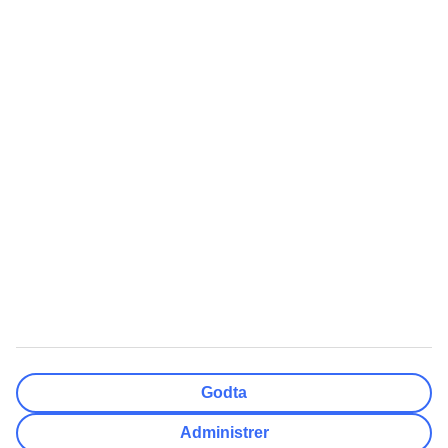
Nullstill
Ferdig
Reisemål
Nullstill
Ferdig
Avreisedato
Ma
Ti
On
To
Fr
Lø
Sø
Hvor fleksibel er ankomstdatoen?
Kun valgt dato
+/- 3 Dager
+/- 7 Dager
+/- 14 Dager
Nullstill
Ferdig
Antall reisende
Antall rom
Velg for meg
Godta
Voksne
2
Administrer
Barn (0-17)