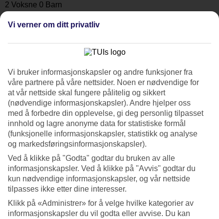
Søk
Vi verner om ditt privatliv
Du er for øyeblikket på
Vi bruker informasjonskapsler og andre funksjoner fra
Hjem
våre partnere på våre nettsider. Noen er nødvendige for
Tilbud
at vår nettside skal fungere pålitelig og sikkert
Restplasser april
(nødvendige informasjonskapsler). Andre hjelper oss
Restplasser i april
med å forbedre din opplevelse, gi deg personlig tilpasset
innhold og lagre anonyme data for statistiske formål
(funksjonelle informasjonskapsler, statistikk og analyse
Nyt varmen allerede i april – se våre restplassreiser! Lengter du etter
og markedsføringsinformasjonskapsler).
langgrunne strender og solrike dager? Våre restplassbilletter blir
Ved å klikke på "Godta" godtar du bruken av alle
tilgjengelig tidligst
45 dager før avreise
. Finner du ikke reisen du er
ute etter? Se vår
hovedside for restplasser her
.
informasjonskapsler. Ved å klikke på "Avvis" godtar du
kun nødvendige informasjonskapsler, og vår nettside
Du vil kanskje også like
tilpasses ikke etter dine interesser.
Klikk på «Administrer» for å velge hvilke kategorier av
Finn de billigste restplassene, restplasser hvor mat og drikke er
informasjonskapsler du vil godta eller avvise. Du kan
inkludert, eller restplasser til en storby.