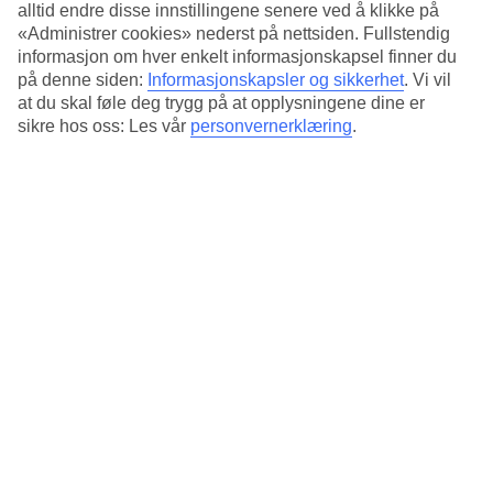
alltid endre disse innstillingene senere ved å klikke på
«Administrer cookies» nederst på nettsiden. Fullstendig
Restplasser til spennende storby. Finn en storbyreise
med kort tid til avreise og gled deg til noen
informasjon om hver enkelt informasjonskapsel finner du
opplevelsesrike dager! . Restplasser storby »
på denne siden:
Informasjonskapsler og sikkerhet
.
Vi vil
at du skal føle deg trygg på at opplysningene dine er
sikre hos oss: Les vår
personvernerklæring
.
Restplasser til spennende storby
Finn en storbyreise med kort tid til avreise og gled deg
til noen opplevelsesrike dager!
Restplasser storby »
Restplasser med All Inclusive. God deal! Er du på jakt
etter en billig reise med All Inclusive inkludert? . Se