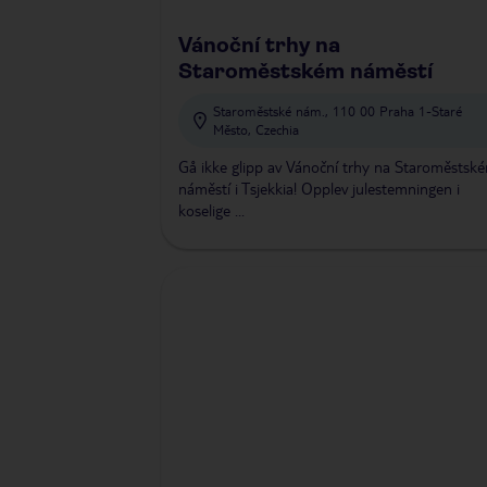
Vánoční trhy na
Staroměstském náměstí
Staroměstské nám., 110 00 Praha 1-Staré
Město, Czechia
Gå ikke glipp av Vánoční trhy na Staroměstsk
náměstí i Tsjekkia! Opplev julestemningen i
koselige ...