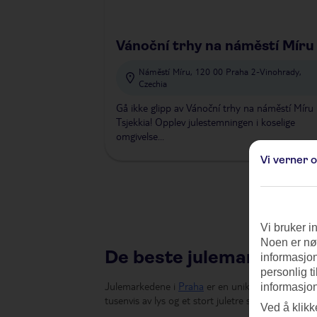
Vánoční trhy na náměstí Míru
Náměstí Míru, 120 00 Praha 2-Vinohrady,
Czechia
Gå ikke glipp av Vánoční trhy na náměstí Míru 
Tsjekkia! Opplev julestemningen i koselige
omgivelse...
Vi verner o
Vi bruker i
Noen er nød
De beste julemarkedene
informasjon
personlig t
Julemarkedene i
Praha
er en unik opplevelse i Ts
informasjon
tusenvis av lys og et stort juletre som skaper en
Ved å klikk