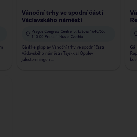
Vánoční trhy ve spodní částí
Vá
Václavského náměstí
Re
Prague Congress Centre, 5. května 1640/65,
140 00 Praha 4-Nusle, Czechia
ém
Gå ikke glipp av Vánoční trhy ve spodní částí
Gå 
Václavského náměstí i Tsjekkia! Opplev
Rep
julestemningen ...
kos