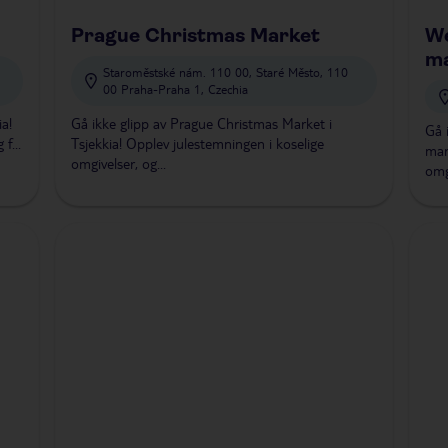
Prague Christmas Market
We
m
Staroměstské nám. 110 00, Staré Město, 110
00 Praha-Praha 1, Czechia
ia!
Gå ikke glipp av Prague Christmas Market i
Gå 
f...
Tsjekkia! Opplev julestemningen i koselige
mar
omgivelser, og...
omgi