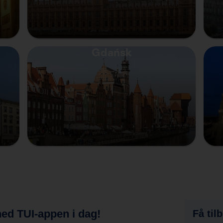
Gdańsk
ed TUI-appen i dag!
Få til