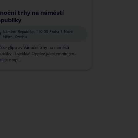
noční trhy na náměstí
publiky
Náměstí Republiky, 110 00 Praha 1-Nové
Město, Czechia
ikke glipp av Vánoční trhy na náměstí
ubliky i Tsjekkia! Opplev julestemningen i
elige omgi...