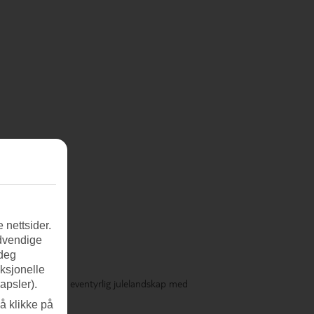
 nettsider.
ødvendige
 deg
nksjonelle
forvandles til et eventyrlig julelandskap med
apsler).
å klikke på