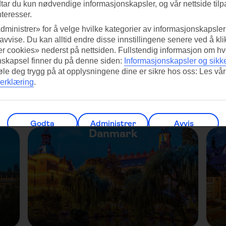
tar du kun nødvendige informasjonskapsler, og vår nettside tilp
jonelle tsjekkiske julespesialiteter og håndlagde dekorasjoner. Duften av 
nteresser.
dministrer» for å velge hvilke kategorier av informasjonskapsler 
t bakverk grillet over åpen ild) og Svařák (krydret gløgg) vil gi deg en intro
 avvise. Du kan alltid endre disse innstillingene senere ved å kl
r cookies» nederst på nettsiden. Fullstendig informasjon om hv
lesanger, og hele byen er pyntet til jul. Områdene rundt Prahas slott og 
nskapsel finner du på denne siden:
Informasjonskapsler og sikk
føle deg trygg på at opplysningene dine er sikre hos oss: Les vår
erklæring
.
 i Europa
Godta
Administrer
Avvis
Danmark