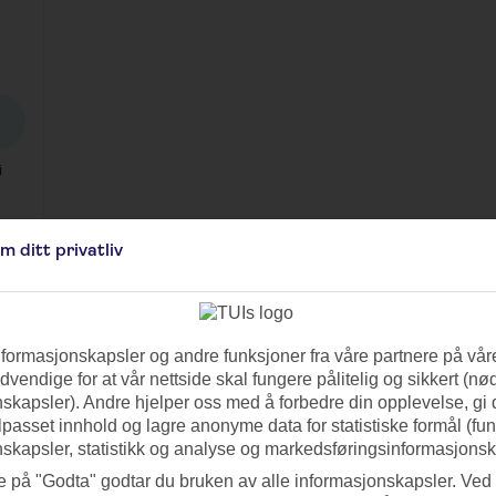
i
m ditt privatliv
left
1
right
nformasjonskapsler og andre funksjoner fra våre partnere på våre
vendige for at vår nettside skal fungere pålitelig og sikkert (n
 i Praha
skapsler). Andre hjelper oss med å forbedre din opplevelse, gi
ilpasset innhold og lagre anonyme data for statistiske formål (fu
jekkias vakre, vinterlige hovedstad. Gamlebytorget (Staroměstské náměstí) 
skapsler, statistikk og analyse og markedsføringsinformasjonsk
 magisk atmosfære.
e på "Godta" godtar du bruken av alle informasjonskapsler. Ved 