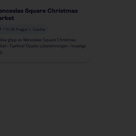
nceslas Square Christmas
arket
110 00 Prague 1, Czechia
ikke glipp av Wenceslas Square Christmas
ket i Tsjekkia! Opplev julestemningen i koselige
...