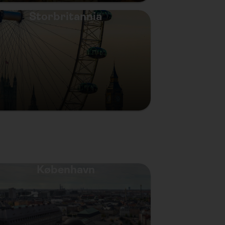
Storbritannia
København