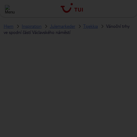
Hjem
Inspiration
Julemarkeder
Tsjekkia
Vánoční trhy
ve spodní částí Václavského náměstí