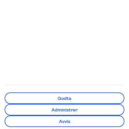
Quiz: Hvor skal du reise?
Chartertur
Swim out-hotell
Sydentur
Storbyferie
All Inclusive
Weekendtur
Reise Gran Canaria
Pakkereiser
Røde dager 2026
Sommerferie 2026
Høstferie 2026
Cinque Terre reisetips
TUI Norge AS er en del av TUI Nordic som er et nordisk
Godta
reisekonsern, der også TUI Sverige, TUI Danmark, TUI
Finland, Nazar og flyselskapet TUIfly Nordic inngår. TUI
Administrer
Nordic er en del av TUI Group. Adresse: Lille Grensen 7,
0159 Oslo. Telefon kundeservice: 67 11 50 00.
Avvis
Organisasjonsnummer: 931 393 936.