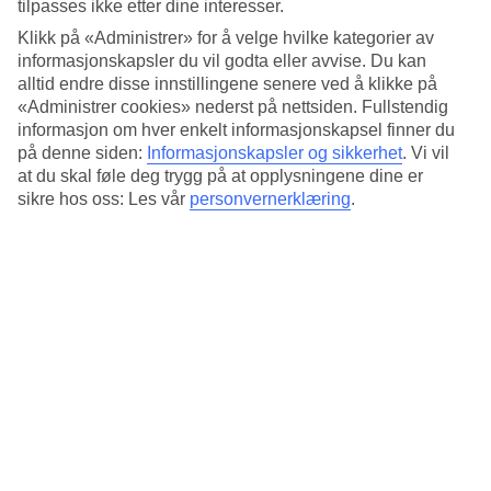
tilpasses ikke etter dine interesser.
Klikk på «Administrer» for å velge hvilke kategorier av
informasjonskapsler du vil godta eller avvise. Du kan
alltid endre disse innstillingene senere ved å klikke på
Anbefalte hotell for juleferien
«Administrer cookies» nederst på nettsiden. Fullstendig
informasjon om hver enkelt informasjonskapsel finner du
din til Tsjekkia
på denne siden:
Informasjonskapsler og sikkerhet
.
Vi vil
at du skal føle deg trygg på at opplysningene dine er
sikre hos oss: Les vår
personvernerklæring
.
K+K Hotel Fenix, Prague
Iron 