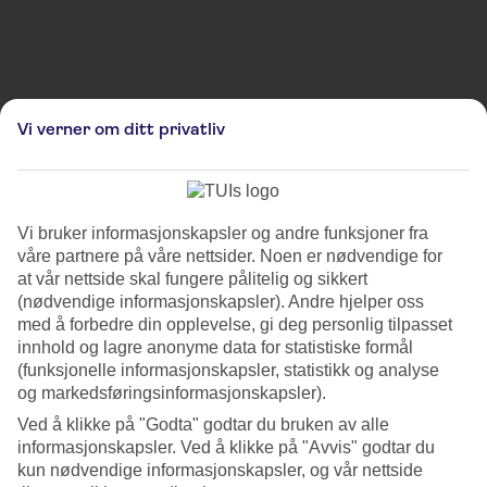
Bildene er ment for å illustrere, og kan derfor avvike fra hvordan omgivelsene faktisk ser
Vi verner om ditt privatliv
ut.
Vánoční trhy ve spodní částí
Václavského náměstí
Vi bruker informasjonskapsler og andre funksjoner fra
Gå ikke glipp av Vánoční trhy ve spodní částí Václavského náměstí i
våre partnere på våre nettsider. Noen er nødvendige for
Tsjekkia! Opplev julestemningen i koselige omgivelser, og finn de
at vår nettside skal fungere pålitelig og sikkert
perfekte julegavene til hele familien. Reis til Tsjekkia i julen, og få en
(nødvendige informasjonskapsler). Andre hjelper oss
uforglemmelig opplevelse!
med å forbedre din opplevelse, gi deg personlig tilpasset
innhold og lagre anonyme data for statistiske formål
(funksjonelle informasjonskapsler, statistikk og analyse
Sted:
og markedsføringsinformasjonskapsler).
Prague Congress Centre, 5. května 1640/65, 140 00 Praha 4-
Ved å klikke på "Godta" godtar du bruken av alle
Nusle, Czechia
informasjonskapsler. Ved å klikke på "Avvis" godtar du
kun nødvendige informasjonskapsler, og vår nettside
Få veibeskrivelse