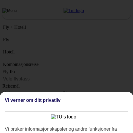
Fly + Hotell
Fly
Hotell
Kombinasjonsreise
Fly fra
Reisemål
Liste
Når?
Vi verner om ditt privatliv
Hvor lenge?
1 uke
Antall reisende
Vi bruker informasjonskapsler og andre funksjoner fra