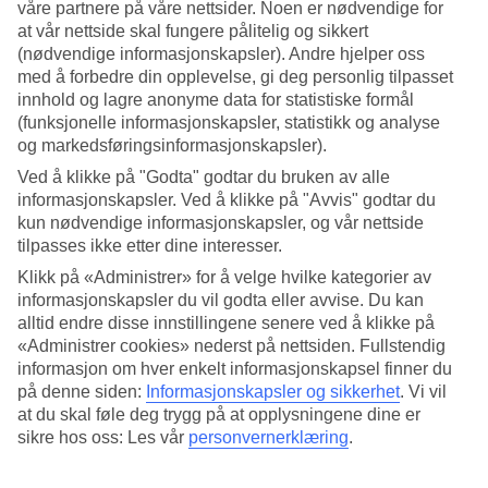
våre partnere på våre nettsider. Noen er nødvendige for
at vår nettside skal fungere pålitelig og sikkert
Søk
(nødvendige informasjonskapsler). Andre hjelper oss
med å forbedre din opplevelse, gi deg personlig tilpasset
innhold og lagre anonyme data for statistiske formål
(funksjonelle informasjonskapsler, statistikk og analyse
Du er for øyeblikket på
og markedsføringsinformasjonskapsler).
Hjem
Ved å klikke på "Godta" godtar du bruken av alle
Feriereiser
informasjonskapsler. Ved å klikke på "Avvis" godtar du
USA
kun nødvendige informasjonskapsler, og vår nettside
Restplasser
tilpasses ikke etter dine interesser.
Restplasser USA
Klikk på «Administrer» for å velge hvilke kategorier av
informasjonskapsler du vil godta eller avvise. Du kan
alltid endre disse innstillingene senere ved å klikke på
Drømmer du om en
reise til USA
? Her finner du våre restplasser til
«Administrer cookies» nederst på nettsiden. Fullstendig
USA med kort tid til avreise. Det er begrenset antall restplasser, så
informasjon om hver enkelt informasjonskapsel finner du
det lønner seg å være rask! Se våre fleksible og billige pakkereiser
på denne siden:
Informasjonskapsler og sikkerhet
.
Vi vil
som tar deg til varmen eller til en storby.
at du skal føle deg trygg på at opplysningene dine er
Hotelltips
sikre hos oss: Les vår
personvernerklæring
.
Fly + Hotell
Kun hotell