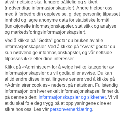
at vår nettside skal fungere pålitelig og sikkert
Når er det best å reise til Los Angeles?
(nødvendige informasjonskapsler). Andre hjelper oss
med å forbedre din opplevelse, gi deg personlig tilpasset
Det er best å reise til Los Angeles i sommermånedene. Fra juni til
innhold og lagre anonyme data for statistiske formål
september er
været i Los Angeles
på sitt beste, med behagelige
(funksjonelle informasjonskapsler, statistikk og analyse
temperaturer og minimal nedbør.
og markedsføringsinformasjonskapsler).
Hvordan er været i Los Angeles i
Ved å klikke på "Godta" godtar du bruken av alle
februar?
informasjonskapsler. Ved å klikke på "Avvis" godtar du
kun nødvendige informasjonskapsler, og vår nettside
I februar er været mildt, og gjennomsnittlig temperatur i Los Angeles
tilpasses ikke etter dine interesser.
er 18 grader på dagtid. Om natten faller den til rundt 8 grader. Det er
Klikk på «Administrer» for å velge hvilke kategorier av
ideelle forhold for de som ønsker å oppleve byen i litt mildere
informasjonskapsler du vil godta eller avvise. Du kan
temperaturer.
alltid endre disse innstillingene senere ved å klikke på
Hvordan er temperaturen i Los Angeles i
«Administrer cookies» nederst på nettsiden. Fullstendig
informasjon om hver enkelt informasjonskapsel finner du
april?
på denne siden:
Informasjonskapsler og sikkerhet
.
Vi vil
at du skal føle deg trygg på at opplysningene dine er
April i Los Angeles byr på herlige forhold med en
sikre hos oss: Les vår
personvernerklæring
.
gjennomsnittstemperatur på 19 grader på dagtid. Om natten faller
den til rundt 11 grader. Dette er en flott tid for utendørsaktiviteter og
utforsking!