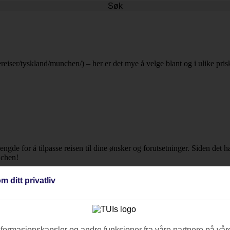
Søk
ereiser/tyskland/munchen/) – her er det mye å velge blant og i ulike prisk
elengde for å tilpasse reisen til dine ønsker og forutsetninger. Siden det 
nchen!
m ditt privatliv
nformasjonskapsler og andre funksjoner fra våre partnere på våre