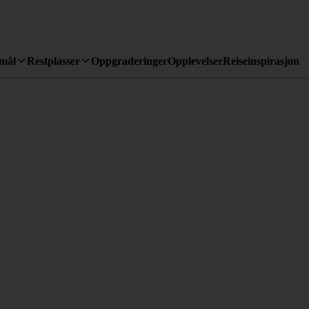
emål
Restplasser
Oppgraderinger
Opplevelser
Reiseinspirasjon