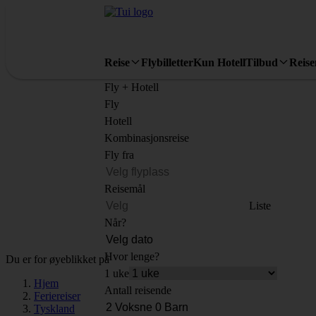
Reise
Flybilletter
Kun Hotell
Tilbud
Reis
Fly + Hotell
Fly
Hotell
Kombinasjonsreise
Fly fra
Reisemål
Liste
Når?
Hvor lenge?
Du er for øyeblikket på
1 uke
Hjem
Antall reisende
Feriereiser
Tyskland