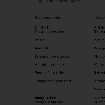
Få tilbud direkte i appen
Populære artikler
Restp
Om TUI
Å Reis
Fakta om konsernet
Reserve
Presse
Betaling
Jobb i TUI
Pass og
Personvern og sikkerhet
Flyinfo
Administrer cookies
På reis
Bærekraftig reiseliv
Reisevi
Compliance og integritet
Åpenhe
Reise- 
Billige Reiser
Nyhete
Billigste restplasser
Skiferi