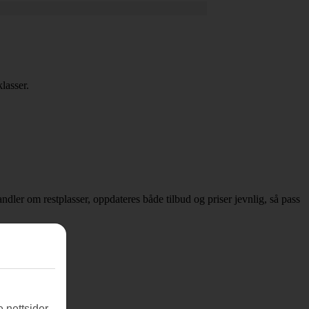
lasser.
handler om restplasser, oppdateres både tilbud og priser jevnlig, så pass
 nettsider.