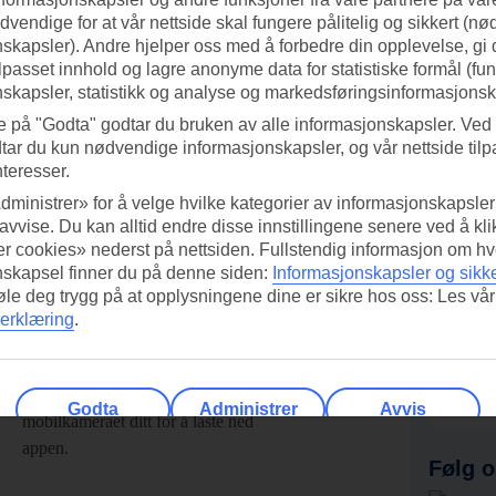
vendige for at vår nettside skal fungere pålitelig og sikkert (n
skapsler). Andre hjelper oss med å forbedre din opplevelse, gi
ilpasset innhold og lagre anonyme data for statistiske formål (fu
skapsler, statistikk og analyse og markedsføringsinformasjonsk
e på "Godta" godtar du bruken av alle informasjonskapsler. Ved 
tar du kun nødvendige informasjonskapsler, og vår nettside tilp
nteresser.
dministrer» for å velge hvilke kategorier av informasjonskapsler 
 avvise. Du kan alltid endre disse innstillingene senere ved å kl
r cookies» nederst på nettsiden. Fullstendig informasjon om hv
nskapsel finner du på denne siden:
Informasjonskapsler og sikk
føle deg trygg på at opplysningene dine er sikre hos oss: Les vår
erklæring
.
ed TUI-appen i dag!
Få til
Skann QR-koden med
Ab
Godta
Administrer
Avvis
mobilkameraet ditt for å laste ned
appen.
Følg o