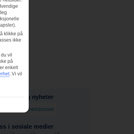
ødvendige
 deg
nksjonelle
apsler).
å klikke på
asses ikke
du vil
ikke på
er enkelt
erhet
.
Vi vil
bud, tips og nyheter
onner på nyhetsbrevet
ss i sosiale medier