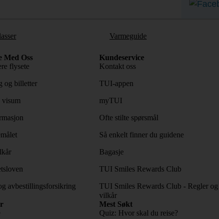
lasser
Varmeguide
e Med Oss
Kundeservice
re flysete
Kontakt oss
 og billetter
TUI-appen
 visum
myTUI
rmasjon
Ofte stilte spørsmål
emålet
Så enkelt finner du guidene
lkår
Bagasje
tsloven
TUI Smiles Rewards Club
og avbestillingsforsikring
TUI Smiles Rewards Club - Regler og
vilkår
r
Mest Søkt
e
Quiz: Hvor skal du reise?