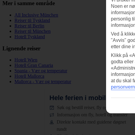
Mer i samme område
Noen er nød
informasjon
All Inclusive München
personlig t
Reiser til Tyskland
informasjon
Reiser til Berlin
Reiser til München
Ved å klikk
Hotell Tyskland
"Avvis" god
etter dine i
Lignende reiser
Klikk på «A
Hotell Wien
godta eller
Hotell Gran Canaria
«Administre
Spania - Vær og temperatur
informasjo
Hotell Mallorca
at du skal 
Mallorca - Vær og temperatur
personvern
Hele ferien i mobilen.
Last n
Søk og bestill reiser, fly og hotell
Informasjon om fly, hotell og transfer
Direkte kontakt med guidene døgnet
rundt