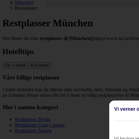
München
Restplasser
Restplasser München
Her finner du våre
restplasser til [München]
(https://www.tui.no/feri
Hotelltips
Fly + Hotell
Kun hotell
Våre billige restplasser
I listen nedenfor kan du filtrere etter avreiseby, dato, reisemål og reis
på å besøke denne siden ofte for å finne en billig restplassreise til Mü
Mer i samme kategori
Vi verner o
Restplasser Berlin
Restplasser Gran Canaria
Restplasser Spania
Vi bruker i