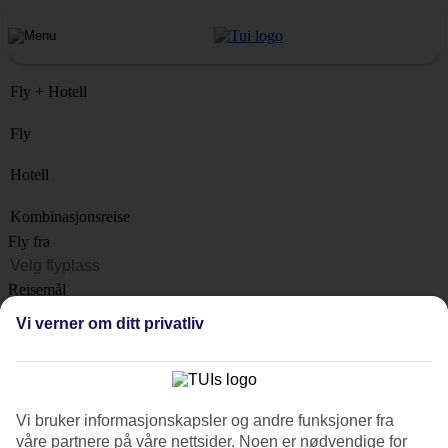
Fly + Hotell
Fly
Hotell
Kombinasjonsreise
Fly fra
Reisemål
Liste
Vi verner om ditt privatliv
Når?
Hvor lenge?
1 uke
Vi bruker informasjonskapsler og andre funksjoner fra
Antall reisende
våre partnere på våre nettsider. Noen er nødvendige for