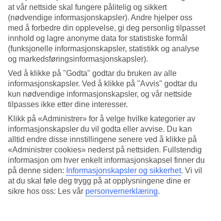
at vår nettside skal fungere pålitelig og sikkert
Søk
(nødvendige informasjonskapsler). Andre hjelper oss
med å forbedre din opplevelse, gi deg personlig tilpasset
innhold og lagre anonyme data for statistiske formål
(funksjonelle informasjonskapsler, statistikk og analyse
og markedsføringsinformasjonskapsler).
Du er for øyeblikket på
Ved å klikke på "Godta" godtar du bruken av alle
Hjem
informasjonskapsler. Ved å klikke på "Avvis" godtar du
Feriereiser
kun nødvendige informasjonskapsler, og vår nettside
Tyrkia
Izmir-kysten
tilpasses ikke etter dine interesser.
Hotell
Klikk på «Administrer» for å velge hvilke kategorier av
informasjonskapsler du vil godta eller avvise. Du kan
Hotell Izmir-kysten
alltid endre disse innstillingene senere ved å klikke på
«Administrer cookies» nederst på nettsiden. Fullstendig
Her finner du alle våre hotell på
informasjon om hver enkelt informasjonskapsel finner du
Izmir-kysten
. Vi har valgt de beste
hotellene i på Izmir-kysten for å være sikre på at ferien din skal bli
på denne siden:
Informasjonskapsler og sikkerhet
.
Vi vil
så bra som mulig. Enten du reiser alene, med familien, venner eller
at du skal føle deg trygg på at opplysningene dine er
hele slekten, er vi sikre på at du vil finne et hotell som passer akkurat
sikre hos oss: Les vår
personvernerklæring
.
for deg. Ta en titt og finn ditt drømmehotell!
Hotelltips