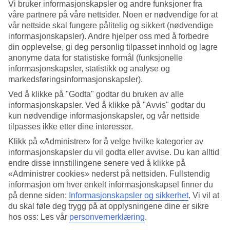
Vi bruker informasjonskapsler og andre funksjoner fra
våre partnere på våre nettsider. Noen er nødvendige for at
Søk
vår nettside skal fungere pålitelig og sikkert (nødvendige
informasjonskapsler). Andre hjelper oss med å forbedre
din opplevelse, gi deg personlig tilpasset innhold og lagre
anonyme data for statistiske formål (funksjonelle
Du er for øyeblikket på
informasjonskapsler, statistikk og analyse og
markedsføringsinformasjonskapsler).
Hjem
Feriereiser
Ved å klikke på "Godta" godtar du bruken av alle
Tyrkia
informasjonskapsler. Ved å klikke på "Avvis" godtar du
Bodrumhalvøya
kun nødvendige informasjonskapsler, og vår nettside
Didim
Restplasser
tilpasses ikke etter dine interesser.
Klikk på «Administrer» for å velge hvilke kategorier av
Stort reiseoutlet
informasjonskapsler du vil godta eller avvise. Du kan alltid
Gjør et kupp »
endre disse innstillingene senere ved å klikke på
«Administrer cookies» nederst på nettsiden. Fullstendig
informasjon om hver enkelt informasjonskapsel finner du
Restplasser Didim
på denne siden:
Informasjonskapsler og sikkerhet
.
Vi vil at
du skal føle deg trygg på at opplysningene dine er sikre
hos oss: Les vår
personvernerklæring
.
Her finner du våre restplass-reiser til
Didim
. Det er begrenset antall
restplasser, så det lønner seg å være rask! Se våre fleksible og billige