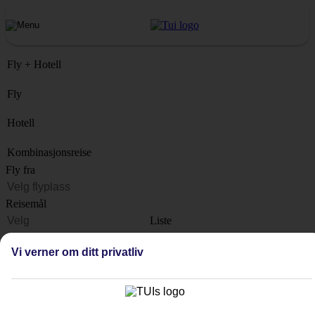
Fly + Hotell
Fly
Hotell
Kombinasjonsreise
Fly fra
Reisemål
Liste
Når?
Vi verner om ditt privatliv
Hvor lenge?
1 uke
Antall reisende