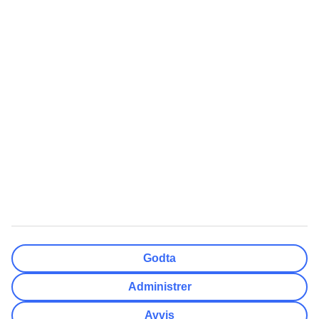
Ferdig
Reisemål
Nullstill
Ferdig
Avreisedato
Ma
Ti
On
To
Fr
Lø
Sø
Hvor fleksibel er ankomstdatoen?
Kun valgt dato
+/- 3 Dager
+/- 7 Dager
+/- 14 Dager
Nullstill
Ferdig
Antall reisende
Antall rom
Velg for meg
Godta
Voksne
2
Administrer
Barn (0-17)
0
Avvis