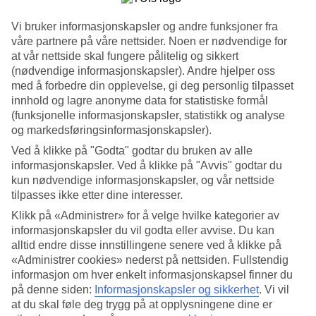
Søk
Vi bruker informasjonskapsler og andre funksjoner fra
våre partnere på våre nettsider. Noen er nødvendige for
at vår nettside skal fungere pålitelig og sikkert
(nødvendige informasjonskapsler). Andre hjelper oss
Du er for øyeblikket på
med å forbedre din opplevelse, gi deg personlig tilpasset
innhold og lagre anonyme data for statistiske formål
Hjem
(funksjonelle informasjonskapsler, statistikk og analyse
Feriereiser
og markedsføringsinformasjonskapsler).
Tyrkia
Antalyakysten
Ved å klikke på "Godta" godtar du bruken av alle
Restplasser
informasjonskapsler. Ved å klikke på "Avvis" godtar du
kun nødvendige informasjonskapsler, og vår nettside
Restplasser Antalyakysten
tilpasses ikke etter dine interesser.
Klikk på «Administrer» for å velge hvilke kategorier av
Her finner du våre restplasser til
Antalyakysten
. På noen av våre
informasjonskapsler du vil godta eller avvise. Du kan
restplassreiser er også All Inclusive inkludert, eller det kan bestilles
alltid endre disse innstillingene senere ved å klikke på
som tilvalg. Uansett hva du leter etter, finnes det noe for enhver
«Administrer cookies» nederst på nettsiden. Fullstendig
smak og lommebok. Se vårt utvalg av fleksible og billige
informasjon om hver enkelt informasjonskapsel finner du
pakkereiser som tar deg til varmen. Se også alle våre
hotell på
på denne siden:
Informasjonskapsler og sikkerhet
.
Vi vil
Antalyakysten
.
at du skal føle deg trygg på at opplysningene dine er