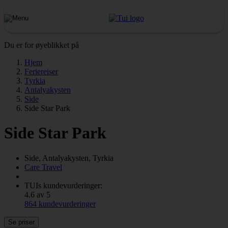
Du er for øyeblikket på
Hjem
Feriereiser
Tyrkia
Antalyakysten
Side
Side Star Park
Side Star Park
Side, Antalyakysten, Tyrkia
Care Travel
TUIs kundevurderinger:
4.6 av 5
864 kundevurderinger
Se priser