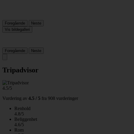
Foregående
Neste
Vis bildegalleri
Foregående
Neste
Tripadvisor
4.5/5
Vurdering av
4.5 / 5
fra
908 vurderinger
Renhold
4.8/5
Beliggenhet
4.6/5
Rom