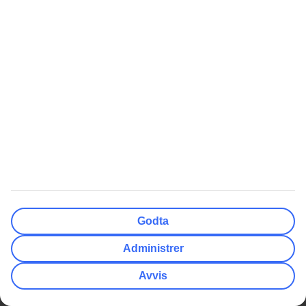
Reise- og avbestillingsforsikring
Kundeservice
Nyttige Lenker
Kontakt oss
Her skal du bruke adapter
TUI-appen
Pakkeliste Syden
myTUI
Reisegavekort
Ofte stilte spørsmål
Vilkår for tilbud
Så enkelt finner du guidene
Samarbeidspartnere
Bagasje
Alle reisemål
TUI Smiles Rewards Club
TUI Smiles Rewards Club -
Regler og vilkår
Godta
Billige Reiser
Nyheter
Billigste restplasser
Skiferie
Administrer
Restplasser Gran Canaria
Ferie til Albania
Avvis
Restplasser All Inclusive
Padeltennis