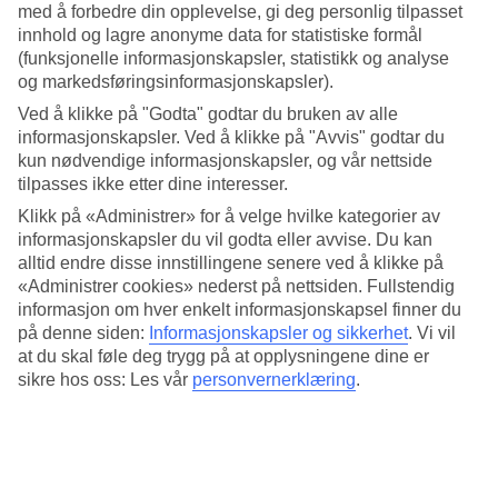
konseptet.
med å forbedre din opplevelse, gi deg personlig tilpasset
innhold og lagre anonyme data for statistiske formål
Basseng og vannsklier
(funksjonelle informasjonskapsler, statistikk og analyse
og markedsføringsinformasjonskapsler).
Det finnes et hovedbasseng med solstoler, men også et mindre
basseng med vannsklier. Barnebassenget har også en liten sklie. Du
Ved å klikke på "Godta" godtar du bruken av alle
kan slappe av med noe kaldt å drikke på terrassen ved resepsjonen
informasjonskapsler. Ved å klikke på "Avvis" godtar du
med utsikt mot bassengområdet.
kun nødvendige informasjonskapsler, og vår nettside
tilpasses ikke etter dine interesser.
Bowling, treningsrom og tyrkisk bad
Klikk på «Administrer» for å velge hvilke kategorier av
Øvrige fasiliteter er bowlingbane, treningsrom, biljard, et populært
informasjonskapsler du vil godta eller avvise. Du kan
spa og et tyrkisk bad. Det finnes også lekeplass og internasjonal
alltid endre disse innstillingene senere ved å klikke på
barneklubb.
«Administrer cookies» nederst på nettsiden. Fullstendig
informasjon om hver enkelt informasjonskapsel finner du
Antall rom : 228
på denne siden:
Informasjonskapsler og sikkerhet
.
Vi vil
Kort om hotellet
at du skal føle deg trygg på at opplysningene dine er
sikre hos oss: Les vår
personvernerklæring
.
Bad/strand
250 m
Utendørsbasseng/Barnebasseng
Ja/Ja
Sentrum/Shopping