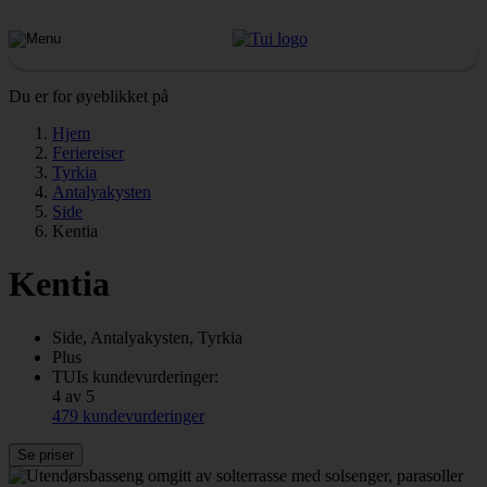
Du er for øyeblikket på
Hjem
Feriereiser
Tyrkia
Antalyakysten
Side
Kentia
Kentia
Side, Antalyakysten, Tyrkia
Plus
TUIs kundevurderinger:
4 av 5
479 kundevurderinger
Se priser