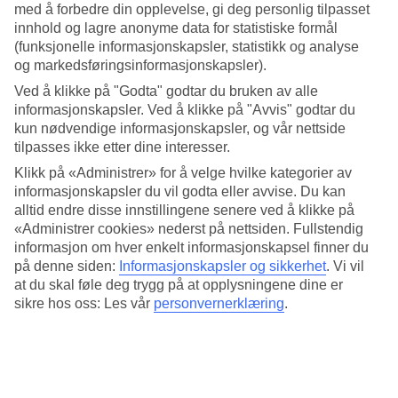
Romslige leiligheter og tyrkisk bad
med å forbedre din opplevelse, gi deg personlig tilpasset
innhold og lagre anonyme data for statistiske formål
Her bor du i romslige leiligheter, de største har plass til 6 personer. I
(funksjonelle informasjonskapsler, statistikk og analyse
hotellets tyrkiske bad, kan du prøve en flerårig tradisjon for kropp
og markedsføringsinformasjonskapsler).
og sjel.
Ved å klikke på "Godta" godtar du bruken av alle
Solsenger på stranden
informasjonskapsler. Ved å klikke på "Avvis" godtar du
kun nødvendige informasjonskapsler, og vår nettside
Hotellet tilbyr kostnadsfri busservice til stranden hver dag. I tillegg
tilpasses ikke etter dine interesser.
er solsenger og parasoll inkludert for hotellets gjester på hotellets del
Klikk på «Administrer» for å velge hvilke kategorier av
av stranden.
informasjonskapsler du vil godta eller avvise. Du kan
Antall leiligheter : 120
alltid endre disse innstillingene senere ved å klikke på
«Administrer cookies» nederst på nettsiden. Fullstendig
Kort om hotellet
informasjon om hver enkelt informasjonskapsel finner du
på denne siden:
Informasjonskapsler og sikkerhet
.
Vi vil
Bad/strand
at du skal føle deg trygg på at opplysningene dine er
1.5 km - 1.7 km
sikre hos oss: Les vår
personvernerklæring
.
Utendørsbasseng/Barnebasseng
Ja/Ja
Sentrum/Shopping
2.6 km/800 m
Restaurant/Bar
Ja/Ja