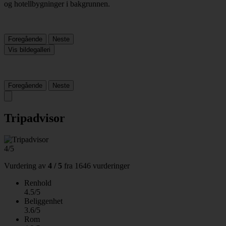
Foregående
Neste
Vis bildegalleri
Foregående
Neste
Tripadvisor
4/5
Vurdering av
4 / 5
fra
1646 vurderinger
Renhold
4.5/5
Beliggenhet
3.6/5
Rom