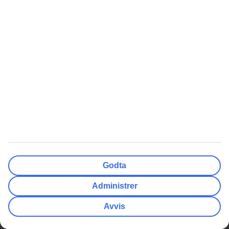
Søk og bestill reiser, fly og hotell
Informasjon om fly, hotell og transfer
Direkte kontakt med guidene døgnet rundt
Få tilbud direkte i appen
Last ned TUI-appen her
Les mer om TUI-appen her
Få tilbud, tips og nyheter
Abonner på nyhetsbrevet
Følg oss i sosiale medier
Godta
Administrer
Populære artikler
Avvis