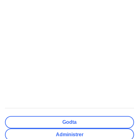
Nullstill
Ferdig
Reisemål
Nullstill
Ferdig
Avreisedato
Ma
Ti
On
To
Fr
Lø
Sø
Hvor fleksibel er ankomstdatoen?
Kun valgt dato
+/- 3 Dager
+/- 7 Dager
+/- 14 Dager
Nullstill
Ferdig
Antall reisende
Antall rom
Velg for meg
Godta
Voksne
2
Administrer
Barn (0-17)