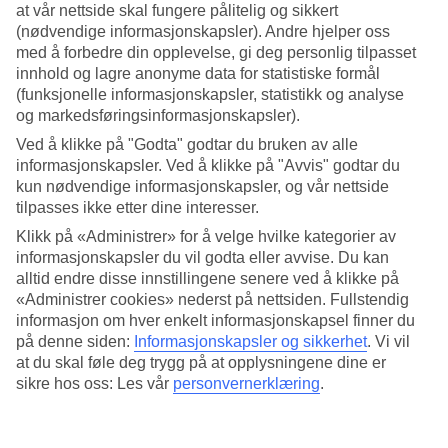
at vår nettside skal fungere pålitelig og sikkert
(nødvendige informasjonskapsler). Andre hjelper oss
Søk
med å forbedre din opplevelse, gi deg personlig tilpasset
innhold og lagre anonyme data for statistiske formål
(funksjonelle informasjonskapsler, statistikk og analyse
og markedsføringsinformasjonskapsler).
Du er for øyeblikket på
Ved å klikke på "Godta" godtar du bruken av alle
Hjem
informasjonskapsler. Ved å klikke på "Avvis" godtar du
Feriereiser
kun nødvendige informasjonskapsler, og vår nettside
Thailand
tilpasses ikke etter dine interesser.
Hua Hin
All Inclusive
Klikk på «Administrer» for å velge hvilke kategorier av
informasjonskapsler du vil godta eller avvise. Du kan
All Inclusive Hua Hin
alltid endre disse innstillingene senere ved å klikke på
«Administrer cookies» nederst på nettsiden. Fullstendig
informasjon om hver enkelt informasjonskapsel finner du
I
Hua Hin
er det et stort utvalg av restauranter og få hotell tilbyr All
på denne siden:
Informasjonskapsler og sikkerhet
.
Vi vil
Inclusive. Nedenfor finner du vårt utvalg av All Inclusive-hotell i
Hua Hin. For et større utvalg anbefaler vi at du sjekker siden vår
at du skal føle deg trygg på at opplysningene dine er
med
All Inclusive-hotell i Thailand
.
sikre hos oss: Les vår
personvernerklæring
.
Mer i samme kategori