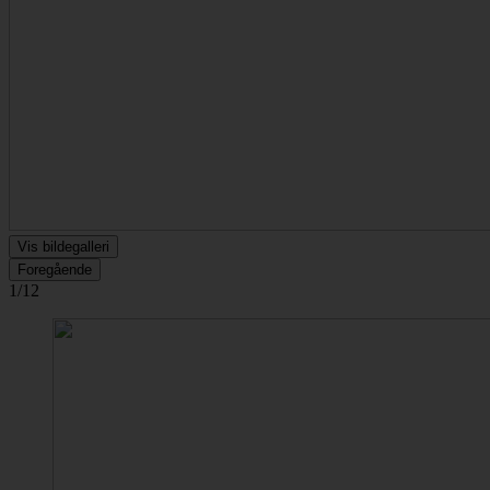
Vis bildegalleri
Foregående
1/12