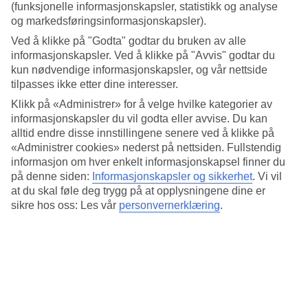
Dagtemperaturen er rundt 30 grader hele året, og det er varmest fra
(funksjonelle informasjonskapsler, statistikk og analyse
februar til april. I tillegg er det varmt og behagelig i havet, rundt 27-
og markedsføringsinformasjonskapsler).
28 grader. Her har vi samlet all informasjon om været for
Ved å klikke på "Godta" godtar du bruken av alle
Hikkaduwa, måned for måned.
informasjonskapsler. Ved å klikke på "Avvis" godtar du
Gjennomsnittstemperatur: Hikkaduwa
kun nødvendige informasjonskapsler, og vår nettside
tilpasses ikke etter dine interesser.
Populære hotell – Hikkaduwa
Klikk på «Administrer» for å velge hvilke kategorier av
informasjonskapsler du vil godta eller avvise. Du kan
Mer i samme kategori
alltid endre disse innstillingene senere ved å klikke på
«Administrer cookies» nederst på nettsiden. Fullstendig
Galle - Vær og temperatur
informasjon om hver enkelt informasjonskapsel finner du
Gran Canaria - Vær og temperatur
på denne siden:
Informasjonskapsler og sikkerhet
.
Vi vil
Spania - Vær og temperatur
at du skal føle deg trygg på at opplysningene dine er
Mallorca - Vær og temperatur
sikre hos oss: Les vår
personvernerklæring
.
Kreta - Vær og temperatur
Mer i samme område
All Inclusive Negombo
All Inclusive Wadduwa
All Inclusive Hikkaduwa
Restplasser Wadduwa