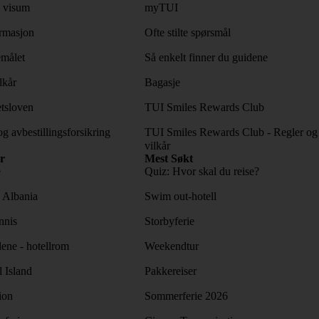
 visum
myTUI
rmasjon
Ofte stilte spørsmål
emålet
Så enkelt finner du guidene
lkår
Bagasje
tsloven
TUI Smiles Rewards Club
og avbestillingsforsikring
TUI Smiles Rewards Club - Regler og
vilkår
r
Mest Søkt
e
Quiz: Hvor skal du reise?
l Albania
Swim out-hotell
nnis
Storbyferie
lene - hotellrom
Weekendtur
l Island
Pakkereiser
ion
Sommerferie 2026