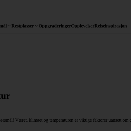
emål
Restplasser
Oppgraderinger
Opplevelser
Reiseinspirasjon
tur
ørsmål! Været, klimaet og temperaturen er viktige faktorer uansett om de