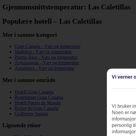
Gjennomsnittstemperatur: Las Caletillas
Populære hotell – Las Caletillas
Mer i samme kategori
Gran Canaria - Vær og temperatur
Mallorca - Vær og temperatur
Puerto Rico - Vær og temperatur
Arguineguin - Vær og temperatur
Amadores - Vær og temperatur
Vi verner o
Mer i samme område
Hotell Gran Canaria
Restplasser Gran Canaria
Hotell Puerto de Mogán
Vi bruker i
Reiser til Gran Canaria
Noen er nød
Golfreiser Spania
informasjon
Lignende reiser
personlig t
informasjon