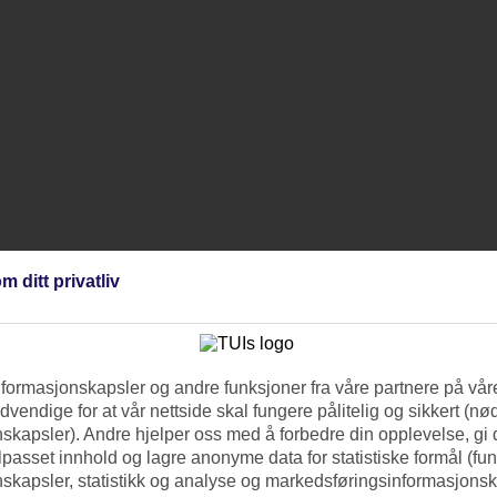
m ditt privatliv
nformasjonskapsler og andre funksjoner fra våre partnere på våre
vendige for at vår nettside skal fungere pålitelig og sikkert (n
skapsler). Andre hjelper oss med å forbedre din opplevelse, gi
ilpasset innhold og lagre anonyme data for statistiske formål (fu
skapsler, statistikk og analyse og markedsføringsinformasjonsk