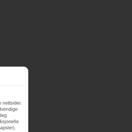
 nettsider.
ødvendige
 deg
nksjonelle
apsler).