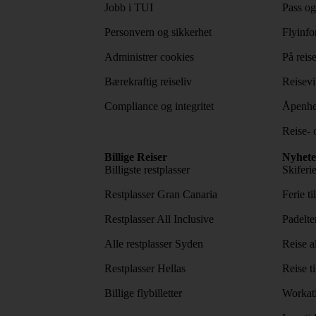
Jobb i TUI
Pass og
Personvern og sikkerhet
Flyinfo
Administrer cookies
På reis
Bærekraftig reiseliv
Reisevi
Compliance og integritet
Åpenhe
Reise- 
Billige Reiser
Nyhete
Billigste restplasser
Skiferi
Restplasser Gran Canaria
Ferie ti
Restplasser All Inclusive
Padelte
Alle restplasser Syden
Reise a
Restplasser Hellas
Reise ti
Billige flybilletter
Workat