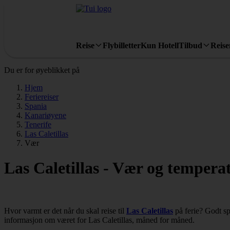
Reise
Flybilletter
Kun Hotell
Tilbud
Reis
Du er for øyeblikket på
Hjem
Feriereiser
Spania
Kanariøyene
Tenerife
Las Caletillas
Vær
Las Caletillas - Vær og tempera
Hvor varmt er det når du skal reise til
Las Caletillas
på ferie? Godt sp
informasjon om været for Las Caletillas, måned for måned.