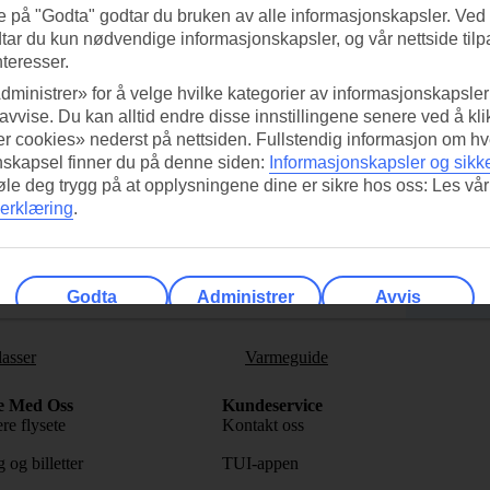
e på "Godta" godtar du bruken av alle informasjonskapsler. Ved 
tar du kun nødvendige informasjonskapsler, og vår nettside tilp
nteresser.
dministrer» for å velge hvilke kategorier av informasjonskapsler 
 avvise. Du kan alltid endre disse innstillingene senere ved å kl
ed TUI-appen i dag!
Få til
r cookies» nederst på nettsiden. Fullstendig informasjon om hv
nskapsel finner du på denne siden:
Informasjonskapsler og sikk
Skann QR-koden med
Ab
føle deg trygg på at opplysningene dine er sikre hos oss: Les vår
mobilkameraet ditt for å laste ned
erklæring
.
appen.
Følg o
Godta
Administrer
Avvis
lasser
Varmeguide
e Med Oss
Kundeservice
re flysete
Kontakt oss
 og billetter
TUI-appen