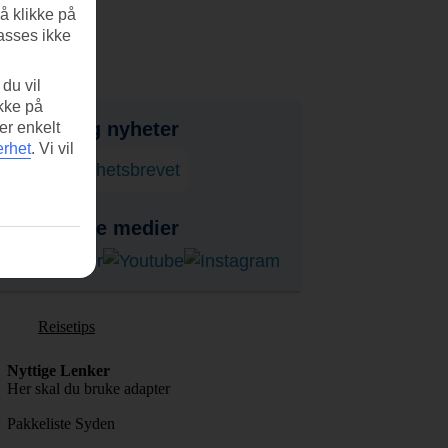
å klikke på
asses ikke
du vil
ikke på
bud, tips og nyheter
er enkelt
erhet
.
Vi vil
onner på nyhetsbrevet
ss i sosiale medier
Reisetips
Nyttige Lenker
Her skal du bruke adapter
Pakkeliste Syden