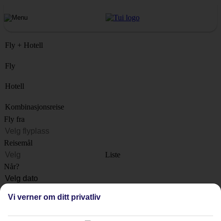
Fly + Hotell
Fly
Hotell
Kombinasjonsreise
Fly fra
Reisemål
Liste
Når?
Hvor lenge?
Vi verner om ditt privatliv
1 uke
Antall reisende