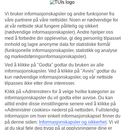
Søk
Vi bruker informasjonskapsler og andre funksjoner fra
våre partnere på våre nettsider. Noen er nødvendige for
at vår nettside skal fungere pålitelig og sikkert
(nødvendige informasjonskapsler). Andre hjelper oss
Du er for øyeblikket på
med å forbedre din opplevelse, gi deg personlig tilpasset
innhold og lagre anonyme data for statistiske formål
Hjem
Feriereiser
(funksjonelle informasjonskapsler, statistikk og analyse
Spania
og markedsføringsinformasjonskapsler).
Gran Canaria
Ved å klikke på "Godta" godtar du bruken av alle
Kanariøyene
Amadores
informasjonskapsler. Ved å klikke på "Avvis" godtar du
Hotell
kun nødvendige informasjonskapsler, og vår nettside
tilpasses ikke etter dine interesser.
Hotell Amadores
Klikk på «Administrer» for å velge hvilke kategorier av
informasjonskapsler du vil godta eller avvise. Du kan
alltid endre disse innstillingene senere ved å klikke på
Reise til Amadores
? Her finner du hele vårt hotellutvalg i Amadores
på
Gran Canaria
. Vi har valgt ut de beste hotellene for å være sikre
«Administrer cookies» nederst på nettsiden. Fullstendig
på at ferien din skal bli så bra som mulig. Enten du reiser alene, med
informasjon om hver enkelt informasjonskapsel finner du
familien, partneren, venner eller hele slekten er vi sikre på at du vil
på denne siden:
Informasjonskapsler og sikkerhet
.
Vi vil
finne et hotell som passer akkurat for deg. Ta en titt og finn ditt
at du skal føle deg trygg på at opplysningene dine er