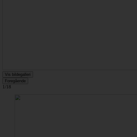
Vis bildegalleri
Foregående
1/18