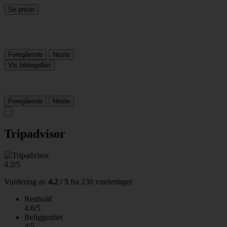
Se priser
Foregående
Neste
Vis bildegalleri
Foregående
Neste
Tripadvisor
4.2/5
Vurdering av
4.2 / 5
fra
230 vurderinger
Renhold
4.6/5
Beliggenhet
4/5