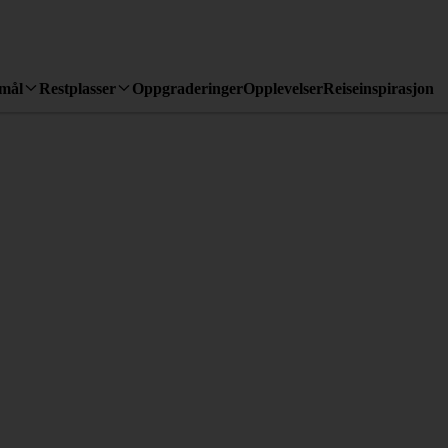
emål
Restplasser
Oppgraderinger
Opplevelser
Reiseinspirasjon