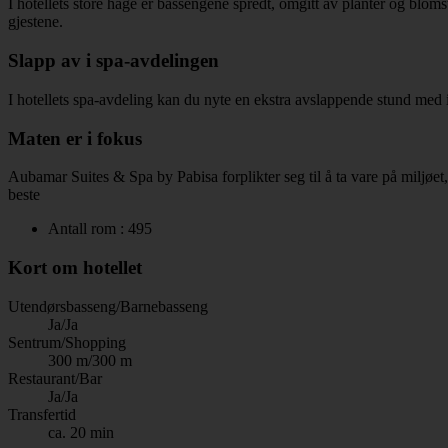
I hotellets store hage er bassengene spredt, omgitt av planter og blom
gjestene.
Slapp av i spa-avdelingen
I hotellets spa-avdeling kan du nyte en ekstra avslappende stund med
Maten er i fokus
Aubamar Suites & Spa by Pabisa forplikter seg til å ta vare på miljøet,
beste
Antall rom : 495
Kort om hotellet
Utendørsbasseng/Barnebasseng
Ja/Ja
Sentrum/Shopping
300 m/300 m
Restaurant/Bar
Ja/Ja
Transfertid
ca. 20 min