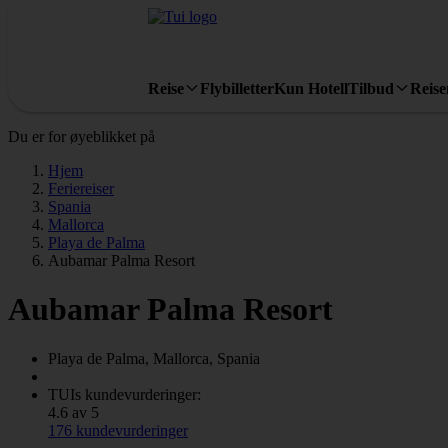
Reise
Flybilletter
Kun Hotell
Tilbud
Reis
Du er for øyeblikket på
Hjem
Feriereiser
Spania
Mallorca
Playa de Palma
Aubamar Palma Resort
Aubamar Palma Resort
Playa de Palma, Mallorca, Spania
TUIs kundevurderinger:
4.6 av 5
176 kundevurderinger