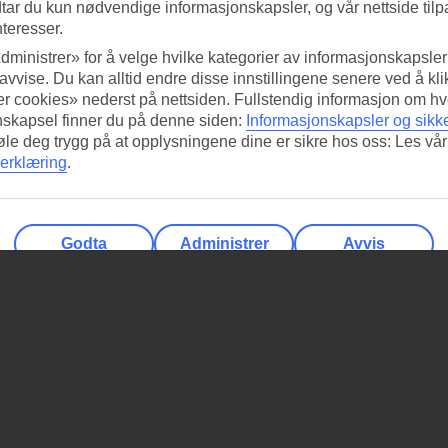
tar du kun nødvendige informasjonskapsler, og vår nettside tilp
nteresser.
dministrer» for å velge hvilke kategorier av informasjonskapsler 
 avvise. Du kan alltid endre disse innstillingene senere ved å kl
r cookies» nederst på nettsiden. Fullstendig informasjon om hv
nskapsel finner du på denne siden:
Informasjonskapsler og sikk
føle deg trygg på at opplysningene dine er sikre hos oss: Les vår
erklæring
.
Godta
Administrer
Avvis