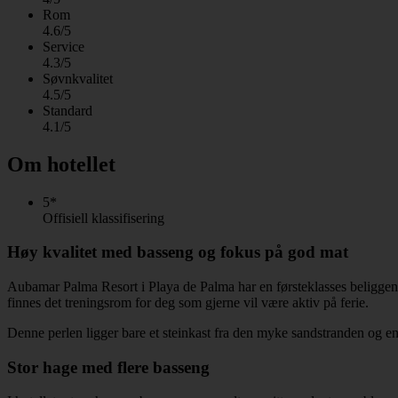
Rom
4.6/5
Service
4.3/5
Søvnkvalitet
4.5/5
Standard
4.1/5
Om hotellet
5*
Offisiell klassifisering
Høy kvalitet med basseng og fokus på god mat
Aubamar Palma Resort i Playa de Palma har en førsteklasses beliggenhet
finnes det treningsrom for deg som gjerne vil være aktiv på ferie.
Denne perlen ligger bare et steinkast fra den myke sandstranden og en k
Stor hage med flere basseng