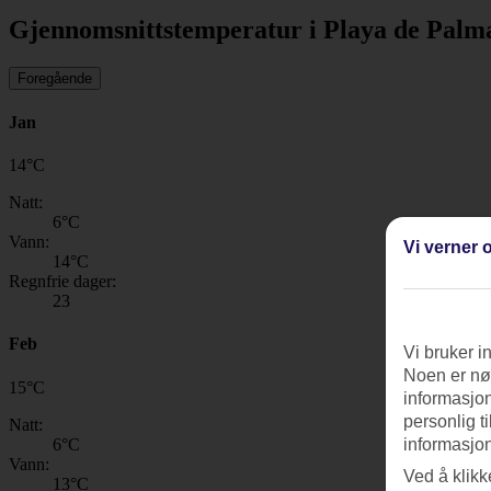
Gjennomsnittstemperatur i Playa de Palm
Foregående
Jan
14
°
C
Natt:
6
°C
Vann:
Vi verner o
14
°C
Regnfrie dager:
23
Feb
Vi bruker i
Noen er nød
15
°
C
informasjon
personlig t
Natt:
6
°C
informasjon
Vann:
Ved å klikk
13
°C