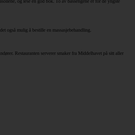
rasollene, og lese en god bok. To av bassengene er for de yngste
det også mulig å bestille en massasjebehandling.
andører. Restauranten serverer smaker fra Middelhavet på sitt aller