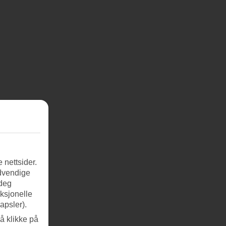
 nettsider.
ødvendige
 deg
nksjonelle
apsler).
å klikke på