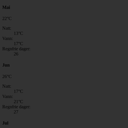
Mai
22
°
C
Natt:
13
°C
Vann:
17
°C
Regnfrie dager:
26
Jun
26
°
C
Natt:
17
°C
Vann:
21
°C
Regnfrie dager:
27
Jul