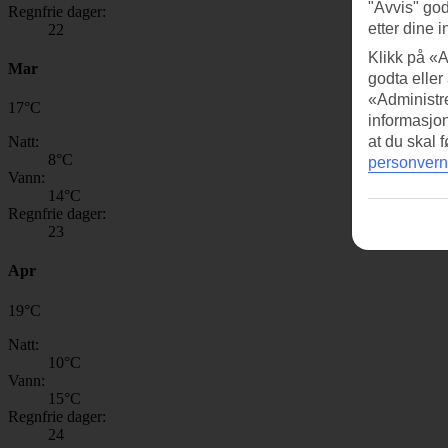
"Avvis" god
Regnfrie dager:
etter dine i
22
Klikk på «A
Mar
godta eller
«Administre
17
°
C
informasjo
Natt:
at du skal 
8
°C
personvern
Vann:
14
°C
Regnfrie dager:
23
Apr
19
°
C
Natt:
10
°C
Vann:
15
°C
Regnfrie dager:
24