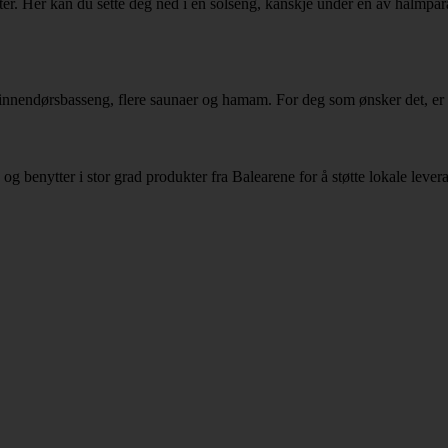
ster. Her kan du sette deg ned i en solseng, kanskje under en av halmpa
 innendørsbasseng, flere saunaer og hamam. For deg som ønsker det, er 
 og benytter i stor grad produkter fra Balearene for å støtte lokale lever