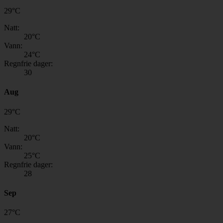
29
°
C
Natt:
20
°C
Vann:
24
°C
Regnfrie dager:
30
Aug
29
°
C
Natt:
20
°C
Vann:
25
°C
Regnfrie dager:
28
Sep
27
°
C