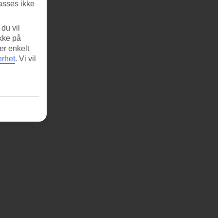
asses ikke
du vil
ikke på
er enkelt
erhet
.
Vi vil