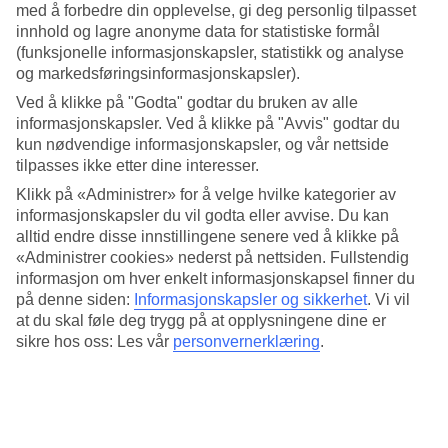
et pulserende uteliv om sommeren. Både på hotell og i området
med å forbedre din opplevelse, gi deg personlig tilpasset
rundt finnes det aktiviteter som blant annet vannsporter, sykling og
innhold og lagre anonyme data for statistiske formål
golf.
(funksjonelle informasjonskapsler, statistikk og analyse
og markedsføringsinformasjonskapsler).
Bassengliv
Ved å klikke på "Godta" godtar du bruken av alle
Riu Bravo har alt som skal til for en herlig stund ved bassenget. I
informasjonskapsler. Ved å klikke på "Avvis" godtar du
tillegg til swim up-bar finnes en bassengbar som serverer enkel
kun nødvendige informasjonskapsler, og vår nettside
snacks og alkoholfri drikke. På terrassen finnes det solsenger og
tilpasses ikke etter dine interesser.
parasoll når du vil ta det rolig i skyggen. I tillegg er det gåavstand til
stranden.
Klikk på «Administrer» for å velge hvilke kategorier av
informasjonskapsler du vil godta eller avvise. Du kan
Sykling og golf
alltid endre disse innstillingene senere ved å klikke på
«Administrer cookies» nederst på nettsiden. Fullstendig
I tillegg til klassiske aktiviteter som tennis og squash kan du leie
informasjon om hver enkelt informasjonskapsel finner du
sykkel, og beliggenheten er fin med flere ruter i nærheten som
på denne siden:
Informasjonskapsler og sikkerhet
.
Vi vil
brukes både til rolige sykkelturer og profesjonelle konkurranser. Du
at du skal føle deg trygg på at opplysningene dine er
kan også ta en runde på 18-hullsbanen som ligger i nærheten.
sikre hos oss: Les vår
personvernerklæring
.
Høy- og lavsesong
Du kan reise hit hele året. Mest fart er det i perioden mai–oktober,
det gjelder både på hotellet og i Playa de Palmas gater. Om vinteren
er hotellets utendørsbassenger stengt, men du kan fortsatt nyte