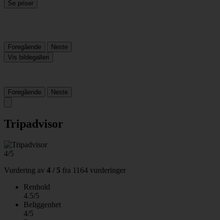
Se priser
Foregående
Neste
Vis bildegalleri
Foregående
Neste
Tripadvisor
4/5
Vurdering av
4 / 5
fra
1164 vurderinger
Renhold
4.5/5
Beliggenhet
4/5