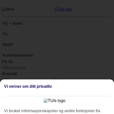
Fly + Hotell
Fly
Hotell
Kombinasjonsreise
Fly fra
Reisemål
Liste
Når?
Vi verner om ditt privatliv
Hvor lenge?
1 uke
Antall reisende
Vi bruker informasjonskapsler og andre funksjoner fra