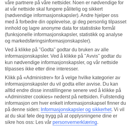
våre partnere på våre nettsider. Noen er nødvendige for
at vår nettside skal fungere pålitelig og sikkert
Søk
(nødvendige informasjonskapsler). Andre hjelper oss
med å forbedre din opplevelse, gi deg personlig tilpasset
innhold og lagre anonyme data for statistiske formål
(funksjonelle informasjonskapsler, statistikk og analyse
Du er for øyeblikket på
og markedsføringsinformasjonskapsler).
Hjem
Ved å klikke på "Godta" godtar du bruken av alle
Feriereiser
informasjonskapsler. Ved å klikke på "Avvis" godtar du
Spania
kun nødvendige informasjonskapsler, og vår nettside
Lloret de Mar
Restplasser
tilpasses ikke etter dine interesser.
Klikk på «Administrer» for å velge hvilke kategorier av
Restplasser Lloret de Mar
informasjonskapsler du vil godta eller avvise. Du kan
alltid endre disse innstillingene senere ved å klikke på
«Administrer cookies» nederst på nettsiden. Fullstendig
Her finner du våre restplass-reiser til
Lloret de Mar
. Enkle og billige
informasjon om hver enkelt informasjonskapsel finner du
pakkereiser som tar deg til varmere strøk. På noen av våre
restplassreiser er
all inclusive
inkludert. Uansett hva du leter etter,
på denne siden:
Informasjonskapsler og sikkerhet
.
Vi vil
her er det mye å velge blant og i ulike prisklasser.
at du skal føle deg trygg på at opplysningene dine er
sikre hos oss: Les vår
personvernerklæring
.
Hotelltips