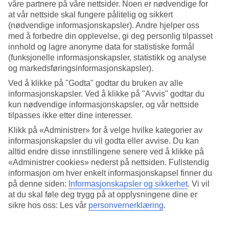
våre partnere på våre nettsider. Noen er nødvendige for
at vår nettside skal fungere pålitelig og sikkert
Søk
(nødvendige informasjonskapsler). Andre hjelper oss
med å forbedre din opplevelse, gi deg personlig tilpasset
innhold og lagre anonyme data for statistiske formål
(funksjonelle informasjonskapsler, statistikk og analyse
Du er for øyeblikket på
og markedsføringsinformasjonskapsler).
Hjem
Ved å klikke på "Godta" godtar du bruken av alle
Feriereiser
informasjonskapsler. Ved å klikke på "Avvis" godtar du
Spania
kun nødvendige informasjonskapsler, og vår nettside
Kanariøyene
tilpasses ikke etter dine interesser.
Lanzarote
Playa Blanca
Klikk på «Administrer» for å velge hvilke kategorier av
Hotell
informasjonskapsler du vil godta eller avvise. Du kan
alltid endre disse innstillingene senere ved å klikke på
Hotell Playa Blanca
«Administrer cookies» nederst på nettsiden. Fullstendig
informasjon om hver enkelt informasjonskapsel finner du
på denne siden:
Informasjonskapsler og sikkerhet
.
Vi vil
På det avslappende reisemålet
Playa Blanca
på Lanzarotes sydkyst
hersker en rolig og avslappende atmosfære. Her ligger flere godt
at du skal føle deg trygg på at opplysningene dine er
likte hotell å velge blant. Ta en titt og finn akkurat ditt
sikre hos oss: Les vår
personvernerklæring
.
drømmehotell!