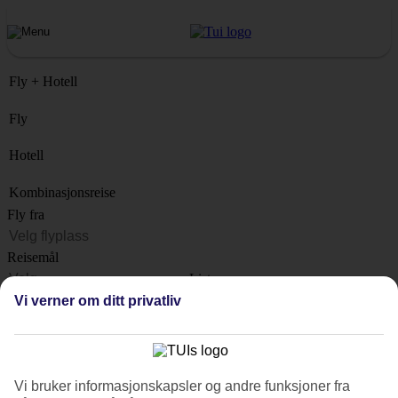
Fly + Hotell
Fly
Hotell
Kombinasjonsreise
Fly fra
Reisemål
Liste
Når?
Vi verner om ditt privatliv
Hvor lenge?
1 uke
Antall reisende
Vi bruker informasjonskapsler og andre funksjoner fra