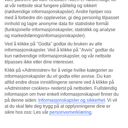
at vår nettside skal fungere pålitelig og sikkert
Søk
(nødvendige informasjonskapsler). Andre hjelper oss
med å forbedre din opplevelse, gi deg personlig tilpasset
innhold og lagre anonyme data for statistiske formål
(funksjonelle informasjonskapsler, statistikk og analyse
Du er for øyeblikket på
og markedsføringsinformasjonskapsler).
Ved å klikke på "Godta" godtar du bruken av alle
Hjem
Feriereiser
informasjonskapsler. Ved å klikke på "Avvis" godtar du
Spania
kun nødvendige informasjonskapsler, og vår nettside
Kanariøyene
tilpasses ikke etter dine interesser.
La Gomera
San Sebastián
Klikk på «Administrer» for å velge hvilke kategorier av
Hotell
informasjonskapsler du vil godta eller avvise. Du kan
alltid endre disse innstillingene senere ved å klikke på
Hotell San Sebastián
«Administrer cookies» nederst på nettsiden. Fullstendig
informasjon om hver enkelt informasjonskapsel finner du
på denne siden:
Informasjonskapsler og sikkerhet
.
Vi vil
Reise til
San Sebastián
? Hos TUI finner du alltid et hotell som
at du skal føle deg trygg på at opplysningene dine er
passer, enten du reiser med barn, partner, venner eller hele slekten.
sikre hos oss: Les vår
personvernerklæring
.
Velg mellom flotte leilighetshotell, familiehotell, romantiske
parhotell, treningshotell og All Inclusive-hotell med alt du måtte
ønske deg av fasiliteter! Se alle våre anbefalte hotell for San