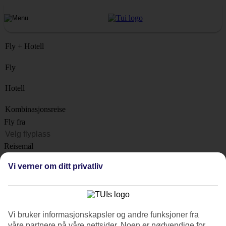
Fly + Hotell
Fly
Hotell
Kombinasjonsreise
Fly fra
Reisemål
Liste
Vi verner om ditt privatliv
Når?
Hvor lenge?
1 uke
Vi bruker informasjonskapsler og andre funksjoner fra
Antall reisende
våre partnere på våre nettsider. Noen er nødvendige for