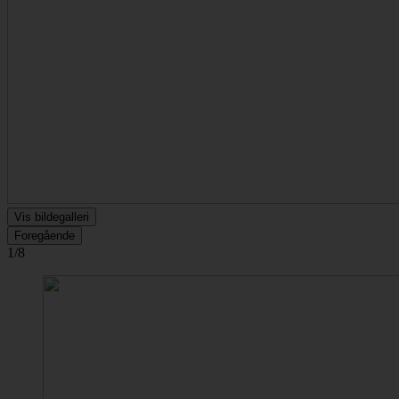
Vis bildegalleri
Foregående
1/8