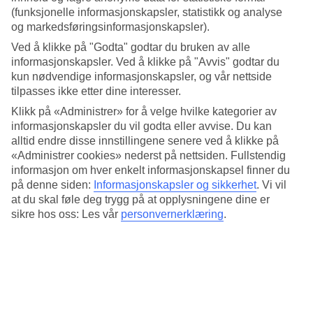
Søvnkvalitet
(funksjonelle informasjonskapsler, statistikk og analyse
4.8/5
og markedsføringsinformasjonskapsler).
Standard
4.4/5
Ved å klikke på "Godta" godtar du bruken av alle
informasjonskapsler. Ved å klikke på "Avvis" godtar du
Om hotellet
kun nødvendige informasjonskapsler, og vår nettside
tilpasses ikke etter dine interesser.
3*
Klikk på «Administrer» for å velge hvilke kategorier av
Offisiell klassifisering
informasjonskapsler du vil godta eller avvise. Du kan
Det 3-stjerners hotellet Marina Playa Suites i Esquinzo er et hotell
alltid endre disse innstillingene senere ved å klikke på
med bar, frukostbuffé og WiFi. På hotellet kan du nyte både
«Administrer cookies» nederst på nettsiden. Fullstendig
massasje og badstu. Hvis det er barn med på reisen, er det
informasjon om hver enkelt informasjonskapsel finner du
barneklubb/miniklubb. På området finnes det parkeringsmuligheter.
på denne siden:
Informasjonskapsler og sikkerhet
.
Vi vil
Hotellet hadde sin siste renovering 2026.
at du skal føle deg trygg på at opplysningene dine er
Kort om hotellet
sikre hos oss: Les vår
personvernerklæring
.
Bad/strand
50 m
Utendørsbasseng
Ja
Restaurant/Bar
Ja/Ja