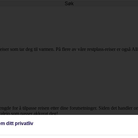
Søk
eiser som tar deg til varmen. På flere av våre restplass-reiser er også All
lengde for å tilpasse reisen etter dine forutsetninger. Siden det handler 
rralejo som passer akkurat deg!
m ditt privatliv