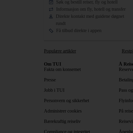
Søk og bestill reiser, fly og hotell
Informasjon om fly, hotell og transfer
Direkte kontakt med guidene døgnet
rundt
Få tilbud direkte i appen
Populære artikler
Restp
Om TUI
Å Reis
Fakta om konsernet
Reserve
Presse
Betaling
Jobb i TUI
Pass og
Personvern og sikkerhet
Flyinfo
Administrer cookies
På reis
Bærekraftig reiseliv
Reisevi
Compliance og integritet
Åpenhe