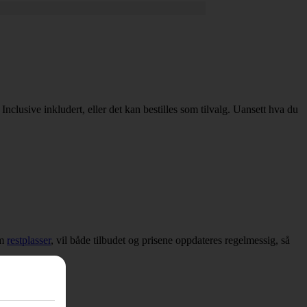
 Inclusive inkludert, eller det kan bestilles som tilvalg. Uansett hva du
om
restplasser
, vil både tilbudet og prisene oppdateres regelmessig, så