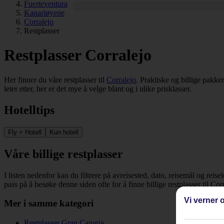
Fuerteventura
Kanariøyene
Corralejo
Restplasser
Restplasser Corralejo
Her finner du våre restplasser til
Corralejo
. Praktiske og billige pakker
leter etter, her er det mye å velge blant og i ulike prisklasser.
Hotelltips
Fly + Hotell
Kun hotell
Våre billige restplasser
I listen nedenfor kan du filtrere på avreisested, dato, reisemål og reise
pass på å besøke denne siden ofte for å finne billige restplasser til Co
Vi verner o
Mer i samme kategori
Restplasser Gran Canaria