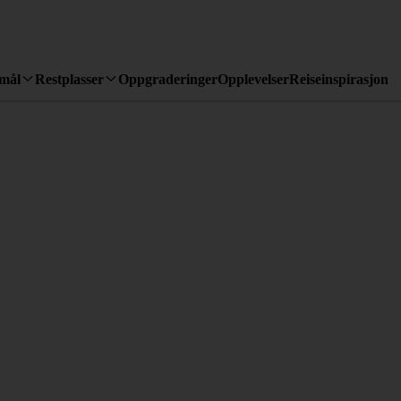
emål
Restplasser
Oppgraderinger
Opplevelser
Reiseinspirasjon