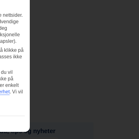
 nettsider.
ødvendige
 deg
nksjonelle
apsler).
å klikke på
asses ikke
du vil
ikke på
er enkelt
erhet
.
Vi vil
bud, tips og nyheter