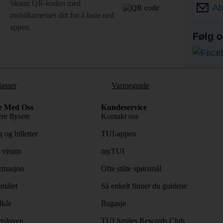
Skann QR-koden med
Ab
mobilkameraet ditt for å laste ned
appen.
Følg o
lasser
Varmeguide
e Med Oss
Kundeservice
re flysete
Kontakt oss
 og billetter
TUI-appen
 visum
myTUI
rmasjon
Ofte stilte spørsmål
emålet
Så enkelt finner du guidene
lkår
Bagasje
tsloven
TUI Smiles Rewards Club