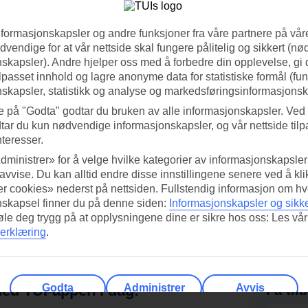
nformasjonskapsler og andre funksjoner fra våre partnere på våre
vendige for at vår nettside skal fungere pålitelig og sikkert (n
skapsler). Andre hjelper oss med å forbedre din opplevelse, gi
ilpasset innhold og lagre anonyme data for statistiske formål (fu
skapsler, statistikk og analyse og markedsføringsinformasjonsk
e på "Godta" godtar du bruken av alle informasjonskapsler. Ved 
tar du kun nødvendige informasjonskapsler, og vår nettside tilp
nteresser.
dministrer» for å velge hvilke kategorier av informasjonskapsler 
 avvise. Du kan alltid endre disse innstillingene senere ved å kl
r cookies» nederst på nettsiden. Fullstendig informasjon om hv
nskapsel finner du på denne siden:
Informasjonskapsler og sikk
føle deg trygg på at opplysningene dine er sikre hos oss: Les vår
erklæring
.
ed TUI-appen i dag!
Godta
Administrer
Avvis
Få til