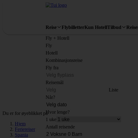
Reise
Flybilletter
Kun Hotell
Tilbud
Reis
Fly + Hotell
Fly
Hotell
Kombinasjonsreise
Fly fra
Reisemål
Liste
Når?
Hvor lenge?
Du er for øyeblikket på
1 uke
Hjem
Antall reisende
Feriereiser
Spania