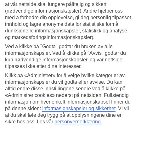
at vår nettside skal fungere pålitelig og sikkert
Søk
(nødvendige informasjonskapsler). Andre hjelper oss
med å forbedre din opplevelse, gi deg personlig tilpasset
innhold og lagre anonyme data for statistiske formål
(funksjonelle informasjonskapsler, statistikk og analyse
og markedsføringsinformasjonskapsler).
Du er for øyeblikket på
Ved å klikke på "Godta" godtar du bruken av alle
Hjem
informasjonskapsler. Ved å klikke på "Avvis" godtar du
Feriereiser
kun nødvendige informasjonskapsler, og vår nettside
Sør-Afrika
All Inclusive
tilpasses ikke etter dine interesser.
Klikk på «Administrer» for å velge hvilke kategorier av
All Inclusive Sør-Afrika
informasjonskapsler du vil godta eller avvise. Du kan
alltid endre disse innstillingene senere ved å klikke på
«Administrer cookies» nederst på nettsiden. Fullstendig
All Inclusive + Sør-Afrika = enkel og bekymringsfri ferie! Våre All
informasjon om hver enkelt informasjonskapsel finner du
Inclusive-reiser er perfekt for deg som vil nyte god mat og drikke på
hotellet uten å tenke på regningen. En reise med All Inclusive betyr
på denne siden:
Informasjonskapsler og sikkerhet
.
Vi vil
helt enkelt at både voksne og barn kan kose seg med mat, drikke, is
at du skal føle deg trygg på at opplysningene dine er
og godsaker. Med All Inclusive får du en avslappende og behagelig
sikre hos oss: Les vår
personvernerklæring
.
ferie hvor diskusjoner som «hvor skal vi spise i dag?» og barnas
evige «jeg vil ha iiiiis» går i glemmeboken. Nyt frihetsfølelsen ved å
bestille en reise med All Inclusive til Sør-Afrika.