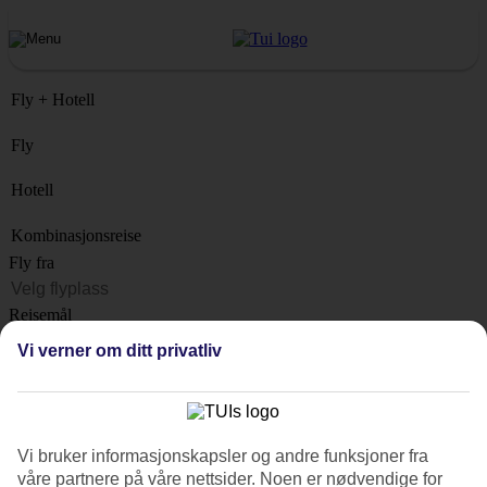
Fly + Hotell
Fly
Hotell
Kombinasjonsreise
Fly fra
Reisemål
Liste
Vi verner om ditt privatliv
Når?
Hvor lenge?
1 uke
Vi bruker informasjonskapsler og andre funksjoner fra
Antall reisende
våre partnere på våre nettsider. Noen er nødvendige for