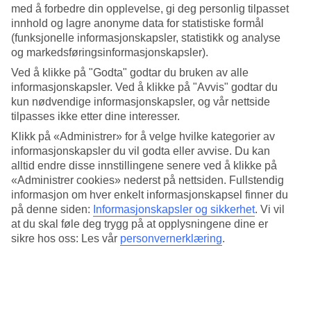
Standard
med å forbedre din opplevelse, gi deg personlig tilpasset
3.1/5
innhold og lagre anonyme data for statistiske formål
(funksjonelle informasjonskapsler, statistikk og analyse
Om hotellet
og markedsføringsinformasjonskapsler).
Ved å klikke på "Godta" godtar du bruken av alle
4*
Offisiell klassifisering
informasjonskapsler. Ved å klikke på "Avvis" godtar du
kun nødvendige informasjonskapsler, og vår nettside
Nær stranden på Sentosa
tilpasses ikke etter dine interesser.
Klikk på «Administrer» for å velge hvilke kategorier av
Siloso Beach Resort Sentosa ligger i tropisk grønne områder på
informasjonskapsler du vil godta eller avvise. Du kan
Sentosa Island i Singapore. Her bor du like ved Siloso-stranden og
hotellet har et frodig bassengområde, restaurant, spa og
alltid endre disse innstillingene senere ved å klikke på
treningsmuligheter i utendørs treningsområde.
«Administrer cookies» nederst på nettsiden. Fullstendig
informasjon om hver enkelt informasjonskapsel finner du
I umiddelbar nærhet av hotellet har du noen av Sentosas mest kjente
på denne siden:
Informasjonskapsler og sikkerhet
.
Vi vil
attraksjoner som Madame Tussauds Singapore og naturreservatet
at du skal føle deg trygg på at opplysningene dine er
Imbiah Nature Trail.
sikre hos oss: Les vår
personvernerklæring
.
Hotellet har:
Døgnåpen resepsjon
Spa
Basseng