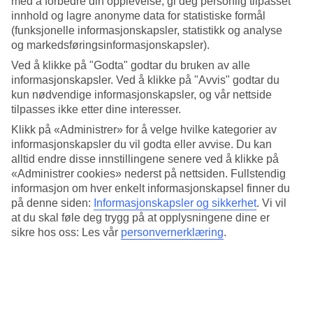
med å forbedre din opplevelse, gi deg personlig tilpasset
Søvnkvalitet
innhold og lagre anonyme data for statistiske formål
4.4/5
Standard
(funksjonelle informasjonskapsler, statistikk og analyse
4.1/5
og markedsføringsinformasjonskapsler).
Ved å klikke på "Godta" godtar du bruken av alle
Om hotellet
informasjonskapsler. Ved å klikke på "Avvis" godtar du
kun nødvendige informasjonskapsler, og vår nettside
4*
tilpasses ikke etter dine interesser.
Offisiell klassifisering
Klikk på «Administrer» for å velge hvilke kategorier av
Moderne og elegant midt i sentrum
informasjonskapsler du vil godta eller avvise. Du kan
alltid endre disse innstillingene senere ved å klikke på
Park Regis by Prince Singapore ligger sentralt rett ved siden av
«Administrer cookies» nederst på nettsiden. Fullstendig
Singapore-elven. Underholdningsområdet Clarke Quay og livlige
informasjon om hver enkelt informasjonskapsel finner du
Chinatown ligger i gangavstand. Her bor du elegant og moderne og
på denne siden:
Informasjonskapsler og sikkerhet
.
Vi vil
kan bruke hotellets basseng, restaurant og barservice.
at du skal føle deg trygg på at opplysningene dine er
Ønsker du å komme deg rundt med offentlig transport er det fem
sikre hos oss: Les vår
personvernerklæring
.
minutters gange til nærmeste MRT-stasjon, Clarke Quay.
Hotellet har:
Døgnåpen resepsjon
WiFi